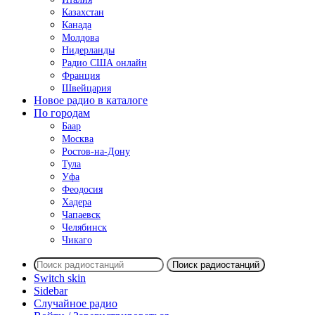
Казахстан
Канада
Молдова
Нидерланды
Радио США онлайн
Франция
Швейцария
Новое радио в каталоге
По городам
Баар
Москва
Ростов-на-Дону
Тула
Уфа
Феодосия
Хадера
Чапаевск
Челябинск
Чикаго
Поиск радиостанций
Switch skin
Sidebar
Случайное радио