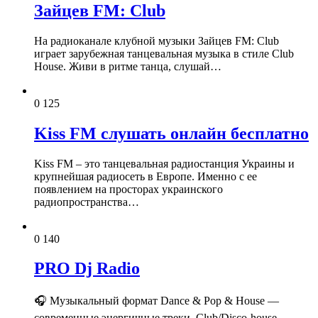
Зайцев FM: Club
На радиоканале клубной музыки Зайцев FM: Club
играет зарубежная танцевальная музыка в стиле Club
House. Живи в ритме танца, слушай…
0
125
Kiss FM слушать онлайн бесплатно
Kiss FM – это танцевальная радиостанция Украины и
крупнейшая радиосеть в Европе. Именно с ее
появлением на просторах украинского
радиопространства…
0
140
PRO Dj Radio
🎧 Музыкальный формат Dance & Pop & House —
современные энергичные треки. Club/Disco‑house —