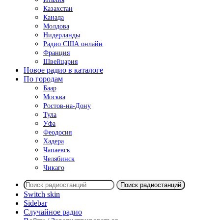
Казахстан
Канада
Молдова
Нидерланды
Радио США онлайн
Франция
Швейцария
Новое радио в каталоге
По городам
Баар
Москва
Ростов-на-Дону
Тула
Уфа
Феодосия
Хадера
Чапаевск
Челябинск
Чикаго
Поиск радиостанций
Switch skin
Sidebar
Случайное радио