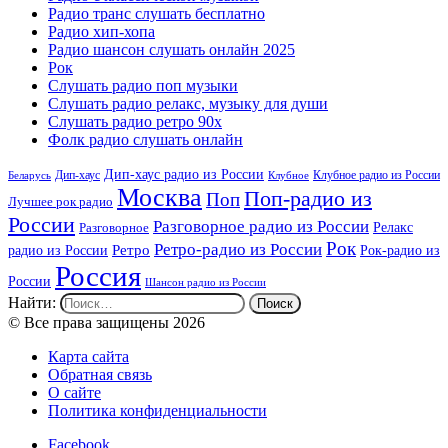
Радио транс слушать бесплатно
Радио хип-хопа
Радио шансон слушать онлайн 2025
Рок
Слушать радио поп музыки
Слушать радио релакс, музыку для души
Слушать радио ретро 90х
Фолк радио слушать онлайн
Дип-хаус радио из России
Дип-хаус
Клубное радио из России
Беларусь
Клубное
Москва
Поп-радио из
Поп
Лучшее рок радио
России
Разговорное радио из России
Релакс
Разговорное
Рок
Ретро-радио из России
радио из России
Ретро
Рок-радио из
Россия
России
Шансон радио из России
Найти:
© Все права защищены 2026
Карта сайта
Обратная связь
О сайте
Политика конфиденциальности
Facebook