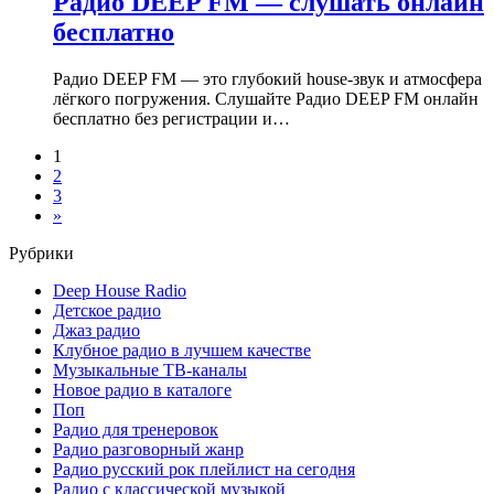
Радио DEEP FM — слушать онлайн
бесплатно
Радио DEEP FM — это глубокий house-звук и атмосфера
лёгкого погружения. Слушайте Радио DEEP FM онлайн
бесплатно без регистрации и…
1
2
3
»
Рубрики
Deep House Radio
Детское радио
Джаз радио
Клубное радио в лучшем качестве
Музыкальные ТВ-каналы
Новое радио в каталоге
Поп
Радио для тренеровок
Радио разговорный жанр
Радио русский рок плейлист на сегодня
Радио с классической музыкой