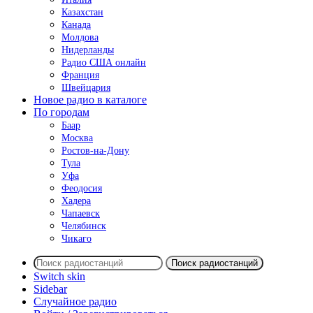
Казахстан
Канада
Молдова
Нидерланды
Радио США онлайн
Франция
Швейцария
Новое радио в каталоге
По городам
Баар
Москва
Ростов-на-Дону
Тула
Уфа
Феодосия
Хадера
Чапаевск
Челябинск
Чикаго
Поиск радиостанций
Switch skin
Sidebar
Случайное радио