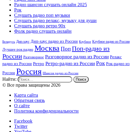
Радио шансон слушать онлайн 2025
Рок
Слушать радио поп музыки
Слушать радио релакс, музыку для души
Слушать радио ретро 90х
Фолк радио слушать онлайн
Дип-хаус радио из России
Дип-хаус
Клубное радио из России
Беларусь
Клубное
Москва
Поп-радио из
Поп
Лучшее рок радио
России
Разговорное радио из России
Релакс
Разговорное
Рок
Ретро-радио из России
радио из России
Ретро
Рок-радио из
Россия
России
Шансон радио из России
Найти:
© Все права защищены 2026
Карта сайта
Обратная связь
О сайте
Политика конфиденциальности
Facebook
Twitter
YouTube