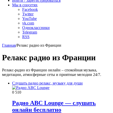
радио
Войти / Зарегистрироваться
Мы в соцсетях
Facebook
Twitter
YouTube
vk.com
Одноклассники
Telegram
RSS
Главная
/
Релакс радио из Франции
Релакс радио из Франции
Релакс-радио из Франции онлайн – спокойная музыка,
медитации, атмосферные сеты и приятные мелодии 24/7.
Слушать радио релакс, музыку для души
0
510
Радио ABC Lounge — слушать
онлайн бесплатно