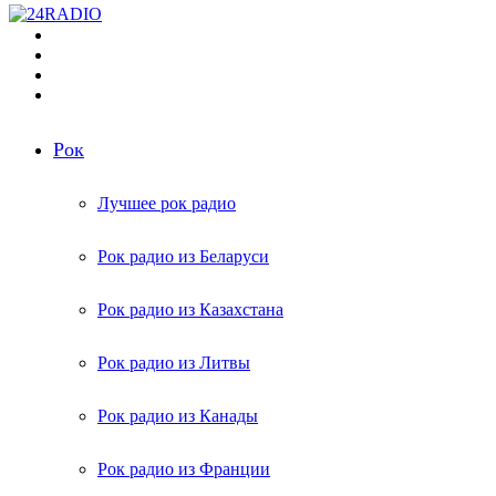
Меню
Поиск
радиостанций
Switch
skin
Войти
Рок
Лучшее рок радио
Рок радио из Беларуси
Рок радио из Казахстана
Рок радио из Литвы
Рок радио из Канады
Рок радио из Франции