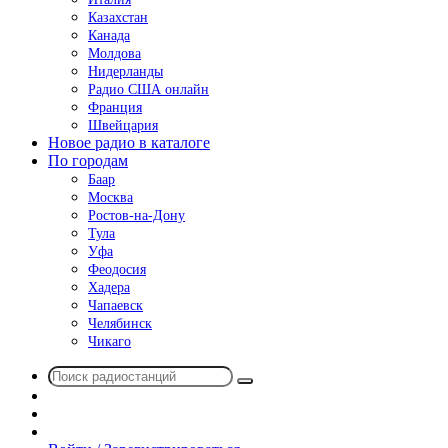
Казахстан
Канада
Молдова
Нидерланды
Радио США онлайн
Франция
Швейцария
Новое радио в каталоге
По городам
Баар
Москва
Ростов-на-Дону
Тула
Уфа
Феодосия
Хадера
Чапаевск
Челябинск
Чикаго
Поиск
Switch
радиостанций
skin
Sidebar
Случайное