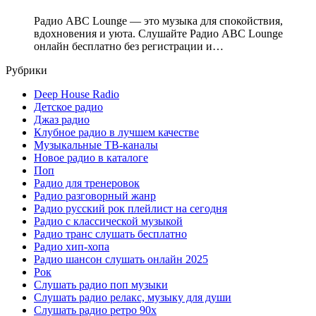
Радио ABC Lounge — это музыка для спокойствия,
вдохновения и уюта. Слушайте Радио ABC Lounge
онлайн бесплатно без регистрации и…
Рубрики
Deep House Radio
Детское радио
Джаз радио
Клубное радио в лучшем качестве
Музыкальные ТВ-каналы
Новое радио в каталоге
Поп
Радио для тренеровок
Радио разговорный жанр
Радио русский рок плейлист на сегодня
Радио с классической музыкой
Радио транс слушать бесплатно
Радио хип-хопа
Радио шансон слушать онлайн 2025
Рок
Слушать радио поп музыки
Слушать радио релакс, музыку для души
Слушать радио ретро 90х