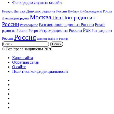
Фолк радио слушать онлайн
Дип-хаус радио из России
Дип-хаус
Клубное радио из России
Беларусь
Клубное
Москва
Поп-радио из
Поп
Лучшее рок радио
России
Разговорное радио из России
Релакс
Разговорное
Рок
Ретро-радио из России
радио из России
Ретро
Рок-радио из
Россия
России
Шансон радио из России
Найти:
© Все права защищены 2026
Карта сайта
Обратная связь
О сайте
Политика конфиденциальности
Facebook
Twitter
YouTube
vk.com
Одноклассники
Telegram
RSS