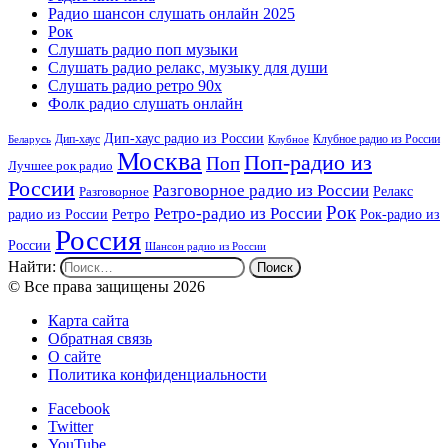
Радио шансон слушать онлайн 2025
Рок
Слушать радио поп музыки
Слушать радио релакс, музыку для души
Слушать радио ретро 90х
Фолк радио слушать онлайн
Дип-хаус радио из России
Дип-хаус
Клубное радио из России
Беларусь
Клубное
Москва
Поп-радио из
Поп
Лучшее рок радио
России
Разговорное радио из России
Релакс
Разговорное
Рок
Ретро-радио из России
радио из России
Ретро
Рок-радио из
Россия
России
Шансон радио из России
Найти:
© Все права защищены 2026
Карта сайта
Обратная связь
О сайте
Политика конфиденциальности
Facebook
Twitter
YouTube