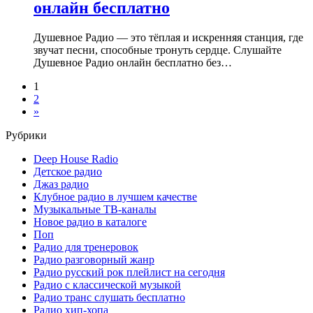
онлайн бесплатно
Душевное Радио — это тёплая и искренняя станция, где
звучат песни, способные тронуть сердце. Слушайте
Душевное Радио онлайн бесплатно без…
1
2
»
Рубрики
Deep House Radio
Детское радио
Джаз радио
Клубное радио в лучшем качестве
Музыкальные ТВ-каналы
Новое радио в каталоге
Поп
Радио для тренеровок
Радио разговорный жанр
Радио русский рок плейлист на сегодня
Радио с классической музыкой
Радио транс слушать бесплатно
Радио хип-хопа