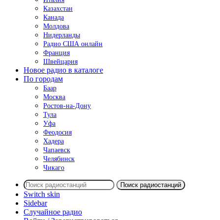
Казахстан
Канада
Молдова
Нидерланды
Радио США онлайн
Франция
Швейцария
Новое радио в каталоге
По городам
Баар
Москва
Ростов-на-Дону
Тула
Уфа
Феодосия
Хадера
Чапаевск
Челябинск
Чикаго
Поиск радиостанций
Switch skin
Sidebar
Случайное радио