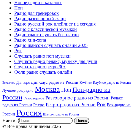
Новое радио в каталоге
Поп
Радио для тренеровок
Радио разговорный жанр
Радио русский рок плейлист на сегодня
Радио с классической музыкой
Радио транс слушать бесплатно
Радио хип-хопа
Радио шансон слушать онлайн 2025
Рок
Слушать радио поп музыки
Слушать радио релакс, музыку для души
Слушать радио ретро 90х
Фолк радио слушать онлайн
Дип-хаус радио из России
Дип-хаус
Клубное радио из России
Беларусь
Клубное
Москва
Поп-радио из
Поп
Лучшее рок радио
России
Разговорное радио из России
Релакс
Разговорное
Рок
Ретро-радио из России
радио из России
Ретро
Рок-радио из
Россия
России
Шансон радио из России
Найти:
© Все права защищены 2026