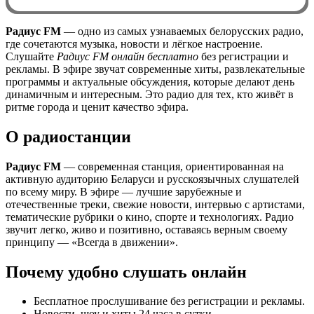
Радиус FM
— одно из самых узнаваемых белорусских радио,
где сочетаются музыка, новости и лёгкое настроение.
0:00
Слушайте
Радиус FM онлайн бесплатно
без регистрации и
рекламы. В эфире звучат современные хиты, развлекательные
программы и актуальные обсуждения, которые делают день
динамичным и интересным. Это радио для тех, кто живёт в
ритме города и ценит качество эфира.
О радиостанции
Радиус FM
— современная станция, ориентированная на
активную аудиторию Беларуси и русскоязычных слушателей
по всему миру. В эфире — лучшие зарубежные и
отечественные треки, свежие новости, интервью с артистами,
тематические рубрики о кино, спорте и технологиях. Радио
звучит легко, живо и позитивно, оставаясь верным своему
принципу — «Всегда в движении».
Почему удобно слушать онлайн
Бесплатное прослушивание без регистрации и рекламы.
Новости, шоу и хиты 24 часа в сутки.