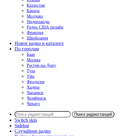
Казахстан
Канада
Молдова
Нидерланды
Радио США онлайн
Франция
Швейцария
Новое радио в каталоге
По городам
Баар
Москва
Ростов-на-Дону
Тула
Уфа
Феодосия
Хадера
Чапаевск
Челябинск
Чикаго
Поиск радиостанций
Switch skin
Sidebar
Случайное радио