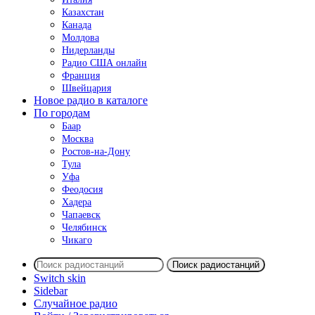
Казахстан
Канада
Молдова
Нидерланды
Радио США онлайн
Франция
Швейцария
Новое радио в каталоге
По городам
Баар
Москва
Ростов-на-Дону
Тула
Уфа
Феодосия
Хадера
Чапаевск
Челябинск
Чикаго
Поиск радиостанций
Switch skin
Sidebar
Случайное радио