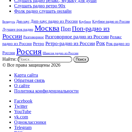
Слушать радио релакс, музыку для души
Слушать радио ретро 90х
Фолк радио слушать онлайн
Дип-хаус радио из России
Дип-хаус
Клубное радио из России
Беларусь
Клубное
Москва
Поп-радио из
Поп
Лучшее рок радио
России
Разговорное радио из России
Релакс
Разговорное
Рок
Ретро-радио из России
радио из России
Ретро
Рок-радио из
Россия
России
Шансон радио из России
Найти:
© Все права защищены 2026
Карта сайта
Обратная связь
О сайте
Политика конфиденциальности
Facebook
Twitter
YouTube
vk.com
Одноклассники
Telegram