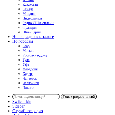
Казахстан
Канада
Молдова
Нидерланды
Радио США онлайн
Франция
Швейцария
Новое радио в каталоге
По городам
Баар
Москва
Ростов-на-Дону
Тула
Уфа
Феодосия
Хадера
Чапаевск
Челябинск
Чикаго
Поиск радиостанций
Switch skin
Sidebar
Случайное радио