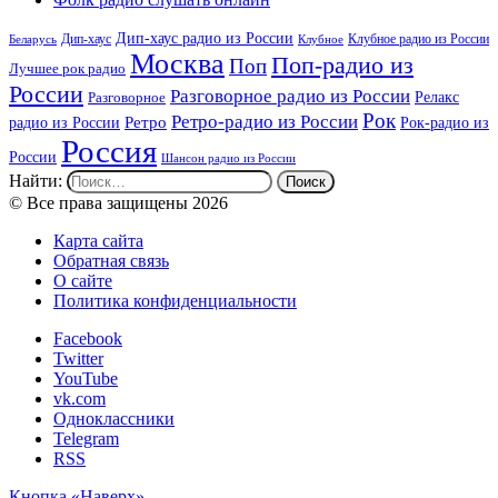
Дип-хаус радио из России
Дип-хаус
Клубное радио из России
Беларусь
Клубное
Москва
Поп-радио из
Поп
Лучшее рок радио
России
Разговорное радио из России
Релакс
Разговорное
Рок
Ретро-радио из России
радио из России
Ретро
Рок-радио из
Россия
России
Шансон радио из России
Найти:
© Все права защищены 2026
Карта сайта
Обратная связь
О сайте
Политика конфиденциальности
Facebook
Twitter
YouTube
vk.com
Одноклассники
Telegram
RSS
Кнопка «Наверх»