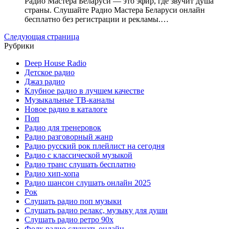
Радио Мастера Беларуси — это эфир, где звучит душа
страны. Слушайте Радио Мастера Беларуси онлайн
бесплатно без регистрации и рекламы.…
Следующая страница
Рубрики
Deep House Radio
Детское радио
Джаз радио
Клубное радио в лучшем качестве
Музыкальные ТВ-каналы
Новое радио в каталоге
Поп
Радио для тренеровок
Радио разговорный жанр
Радио русский рок плейлист на сегодня
Радио с классической музыкой
Радио транс слушать бесплатно
Радио хип-хопа
Радио шансон слушать онлайн 2025
Рок
Слушать радио поп музыки
Слушать радио релакс, музыку для души
Слушать радио ретро 90х
Фолк радио слушать онлайн