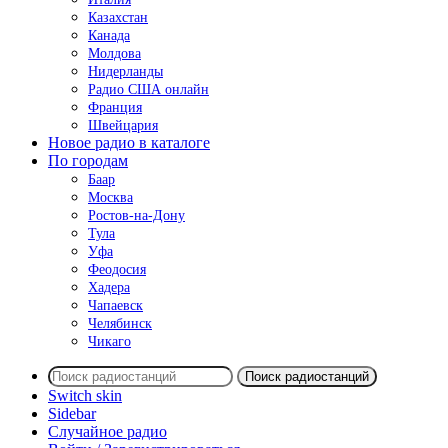
Казахстан
Канада
Молдова
Нидерланды
Радио США онлайн
Франция
Швейцария
Новое радио в каталоге
По городам
Баар
Москва
Ростов-на-Дону
Тула
Уфа
Феодосия
Хадера
Чапаевск
Челябинск
Чикаго
Поиск радиостанций
Switch skin
Sidebar
Случайное радио