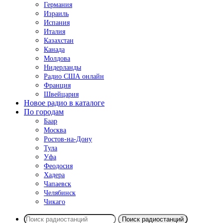
Германия
Израиль
Испания
Италия
Казахстан
Канада
Молдова
Нидерланды
Радио США онлайн
Франция
Швейцария
Новое радио в каталоге
По городам
Баар
Москва
Ростов-на-Дону
Тула
Уфа
Феодосия
Хадера
Чапаевск
Челябинск
Чикаго
Поиск радиостанций