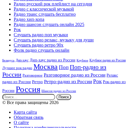
Радио русский рок плейлист на сегодня
Радио с классической музыкой
Радио транс слушать бесплатно
Радио хип-хопа
Радио шансон слушать онлайн 2025
Рок
Слушать радио поп музыки
Слушать радио релакс, музыку для души
Слушать радио ретро 90х
Фолк радио слушать онлайн
Дип-хаус радио из России
Дип-хаус
Клубное радио из России
Беларусь
Клубное
Москва
Поп-радио из
Поп
Лучшее рок радио
России
Разговорное радио из России
Релакс
Разговорное
Рок
Ретро-радио из России
радио из России
Ретро
Рок-радио из
Россия
России
Шансон радио из России
Найти:
© Все права защищены 2026
Карта сайта
Обратная связь
О сайте
Политика конфиденциальности