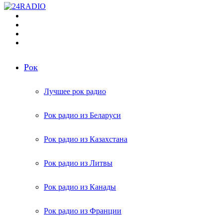
Меню
Поиск
радиостанций
Switch
skin
Войти
Рок
Лучшее рок радио
Рок радио из Беларуси
Рок радио из Казахстана
Рок радио из Литвы
Рок радио из Канады
Рок радио из Франции