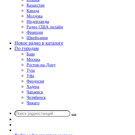
Казахстан
Канада
Молдова
Нидерланды
Радио США онлайн
Франция
Швейцария
Новое радио в каталоге
По городам
Баар
Москва
Ростов-на-Дону
Тула
Уфа
Феодосия
Хадера
Чапаевск
Челябинск
Чикаго
Поиск
Switch
радиостанций
skin
Sidebar
Случайное