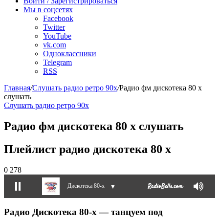
радио
Войти / Зарегистрироваться
Мы в соцсетях
Facebook
Twitter
YouTube
vk.com
Одноклассники
Telegram
RSS
Главная
/
Слушать радио ретро 90х
/
Радио фм дискотека 80 х
слушать
Слушать радио ретро 90х
Радио фм дискотека 80 х слушать
Плейлист радио дискотека 80 х
0
278
Дискотека 80-х
▼
Радио Дискотека 80-х — танцуем под