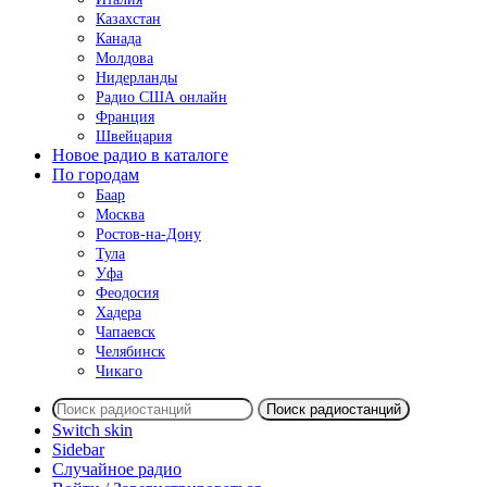
Казахстан
Канада
Молдова
Нидерланды
Радио США онлайн
Франция
Швейцария
Новое радио в каталоге
По городам
Баар
Москва
Ростов-на-Дону
Тула
Уфа
Феодосия
Хадера
Чапаевск
Челябинск
Чикаго
Поиск радиостанций
Switch skin
Sidebar
Случайное радио