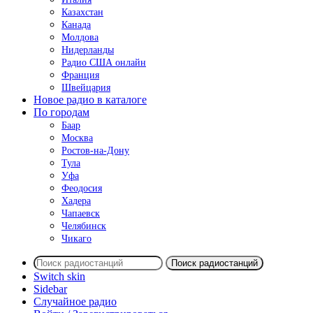
Казахстан
Канада
Молдова
Нидерланды
Радио США онлайн
Франция
Швейцария
Новое радио в каталоге
По городам
Баар
Москва
Ростов-на-Дону
Тула
Уфа
Феодосия
Хадера
Чапаевск
Челябинск
Чикаго
Поиск радиостанций
Switch skin
Sidebar
Случайное радио