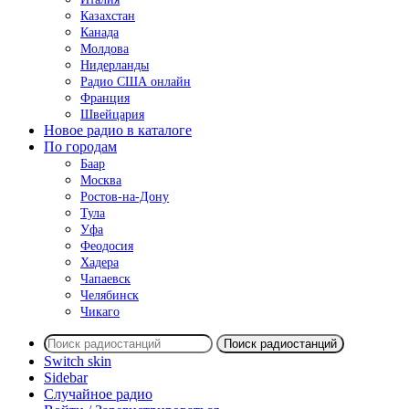
Казахстан
Канада
Молдова
Нидерланды
Радио США онлайн
Франция
Швейцария
Новое радио в каталоге
По городам
Баар
Москва
Ростов-на-Дону
Тула
Уфа
Феодосия
Хадера
Чапаевск
Челябинск
Чикаго
Поиск радиостанций
Switch skin
Sidebar
Случайное радио