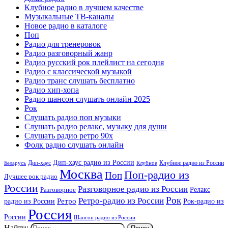
Клубное радио в лучшем качестве
Музыкальные ТВ-каналы
Новое радио в каталоге
Поп
Радио для тренеровок
Радио разговорный жанр
Радио русский рок плейлист на сегодня
Радио с классической музыкой
Радио транс слушать бесплатно
Радио хип-хопа
Радио шансон слушать онлайн 2025
Рок
Слушать радио поп музыки
Слушать радио релакс, музыку для души
Слушать радио ретро 90х
Фолк радио слушать онлайн
Дип-хаус радио из России
Дип-хаус
Клубное радио из России
Беларусь
Клубное
Москва
Поп-радио из
Поп
Лучшее рок радио
России
Разговорное радио из России
Релакс
Разговорное
Рок
Ретро-радио из России
радио из России
Ретро
Рок-радио из
Россия
России
Шансон радио из России
Найти: