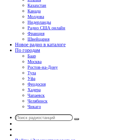
Казахстан
Канада
Молдова
Нидерланды
Радио США онлайн
Франция
Швейцария
Новое радио в каталоге
По городам
Баар
Москва
Ростов-на-Дону
Тула
Уфа
Феодосия
Хадера
Чапаевск
Челябинск
Чикаго
Поиск
Switch
радиостанций
skin
Sidebar
Случайное