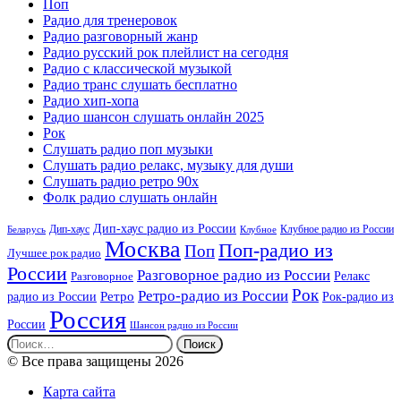
Поп
Радио для тренеровок
Радио разговорный жанр
Радио русский рок плейлист на сегодня
Радио с классической музыкой
Радио транс слушать бесплатно
Радио хип-хопа
Радио шансон слушать онлайн 2025
Рок
Слушать радио поп музыки
Слушать радио релакс, музыку для души
Слушать радио ретро 90х
Фолк радио слушать онлайн
Дип-хаус радио из России
Дип-хаус
Клубное радио из России
Беларусь
Клубное
Москва
Поп-радио из
Поп
Лучшее рок радио
России
Разговорное радио из России
Релакс
Разговорное
Рок
Ретро-радио из России
радио из России
Ретро
Рок-радио из
Россия
России
Шансон радио из России
Найти:
© Все права защищены 2026
Карта сайта