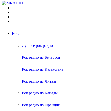
Меню
Поиск
радиостанций
Switch
skin
Войти
Рок
Лучшее рок радио
Рок радио из Беларуси
Рок радио из Казахстана
Рок радио из Литвы
Рок радио из Канады
Рок радио из Франции