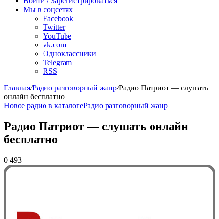
радио
Войти / Зарегистрироваться
Мы в соцсетях
Facebook
Twitter
YouTube
vk.com
Одноклассники
Telegram
RSS
Главная
/
Радио разговорный жанр
/
Радио Патриот — слушать
онлайн бесплатно
Новое радио в каталоге
Радио разговорный жанр
Радио Патриот — слушать онлайн
бесплатно
0
493