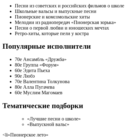
Песни из советских и российских фильмов о школе
Школьные вальсы и выпускные песни
Пионерские и комсомольские хиты
Мелодии из радиопередач «Пионерская зорька»
Песни о первой любви и юношеских мечтах
Ретро-хиты, которые пели у костра
Популярные исполнители
70е
Ансамбль «Дружба»
80е
Группа «Форум»
60е
Эдита Пьеха
90е
Любэ
70е
Валентина Толкунова
80е
Алла Пугачева
60е
Муслим Магомаев
Тематические подборки
«Лучшие песни о школе»
«Выпускной вальс»
<li»Пионерское лето»