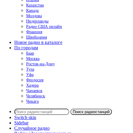
Казахстан
Канада
Молдова
Нидерланды
Радио США онлайн
Франция
Швейцария
Новое радио в каталоге
По городам
Баар
Москва
Ростов-на-Дону
Тула
Уфа
Феодосия
Хадера
Чапаевск
Челябинск
Чикаго
Поиск радиостанций
Switch skin
Sidebar
Случайное радио