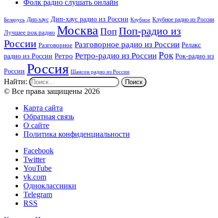
Фолк радио слушать онлайн
Дип-хаус радио из России
Дип-хаус
Клубное радио из России
Беларусь
Клубное
Москва
Поп-радио из
Поп
Лучшее рок радио
России
Разговорное радио из России
Релакс
Разговорное
Рок
Ретро-радио из России
радио из России
Ретро
Рок-радио из
Россия
России
Шансон радио из России
Найти:
© Все права защищены 2026
Карта сайта
Обратная связь
О сайте
Политика конфиденциальности
Facebook
Twitter
YouTube
vk.com
Одноклассники
Telegram
RSS