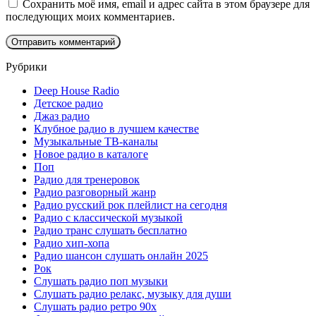
Сохранить моё имя, email и адрес сайта в этом браузере для
последующих моих комментариев.
Рубрики
Deep House Radio
Детское радио
Джаз радио
Клубное радио в лучшем качестве
Музыкальные ТВ-каналы
Новое радио в каталоге
Поп
Радио для тренеровок
Радио разговорный жанр
Радио русский рок плейлист на сегодня
Радио с классической музыкой
Радио транс слушать бесплатно
Радио хип-хопа
Радио шансон слушать онлайн 2025
Рок
Слушать радио поп музыки
Слушать радио релакс, музыку для души
Слушать радио ретро 90х