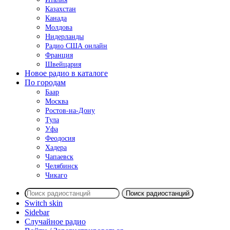
Казахстан
Канада
Молдова
Нидерланды
Радио США онлайн
Франция
Швейцария
Новое радио в каталоге
По городам
Баар
Москва
Ростов-на-Дону
Тула
Уфа
Феодосия
Хадера
Чапаевск
Челябинск
Чикаго
Поиск радиостанций
Switch skin
Sidebar
Случайное радио