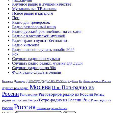
Клубное радио в лучшем качестве
Музыкальные ТВ-каналы
Новое радио в каталоге
Поп
Радио для тренеровок
Радио разговорный жанр
Радио русский рок плейлист на сегодня
Радио с классической музыкой
Радио транс слушать бесплатно
Радио хип-хопа
Радио шансон слушать онлайн 2025
Рок
Слушать радио поп музыки
Слушать радио релакс, музыку для души
Слушать радио ретро 90х
Фолк радио слушать онлайн
Дип-хаус радио из России
Дип-хаус
Клубное радио из России
Беларусь
Клубное
Москва
Поп-радио из
Поп
Лучшее рок радио
России
Разговорное радио из России
Релакс
Разговорное
Рок
Ретро-радио из России
радио из России
Ретро
Рок-радио из
Россия
России
Шансон радио из России