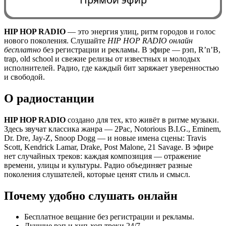
HIP HOP RADIO
— это энергия улиц, ритм городов и голос
нового поколения. Слушайте
HIP HOP RADIO онлайн
0:00
бесплатно
без регистрации и рекламы. В эфире — рэп, R’n’B,
trap, old school и свежие релизы от известных и молодых
исполнителей. Радио, где каждый бит заряжает уверенностью
и свободой.
О радиостанции
HIP HOP RADIO
создано для тех, кто живёт в ритме музыки.
Здесь звучат классика жанра — 2Pac, Notorious B.I.G., Eminem,
Dr. Dre, Jay-Z, Snoop Dogg — и новые имена сцены: Travis
Scott, Kendrick Lamar, Drake, Post Malone, 21 Savage. В эфире
нет случайных треков: каждая композиция — отражение
времени, улицы и культуры. Радио объединяет разные
поколения слушателей, которые ценят стиль и смысл.
Почему удобно слушать онлайн
Бесплатное вещание без регистрации и рекламы.
Лучшие рэп и хип-хоп треки 24/7.