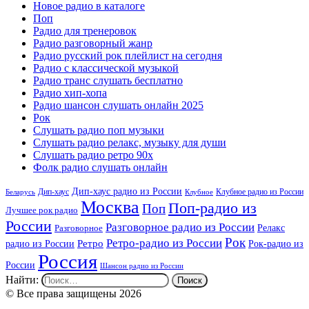
Новое радио в каталоге
Поп
Радио для тренеровок
Радио разговорный жанр
Радио русский рок плейлист на сегодня
Радио с классической музыкой
Радио транс слушать бесплатно
Радио хип-хопа
Радио шансон слушать онлайн 2025
Рок
Слушать радио поп музыки
Слушать радио релакс, музыку для души
Слушать радио ретро 90х
Фолк радио слушать онлайн
Дип-хаус радио из России
Дип-хаус
Клубное радио из России
Беларусь
Клубное
Москва
Поп-радио из
Поп
Лучшее рок радио
России
Разговорное радио из России
Релакс
Разговорное
Рок
Ретро-радио из России
радио из России
Ретро
Рок-радио из
Россия
России
Шансон радио из России
Найти:
© Все права защищены 2026