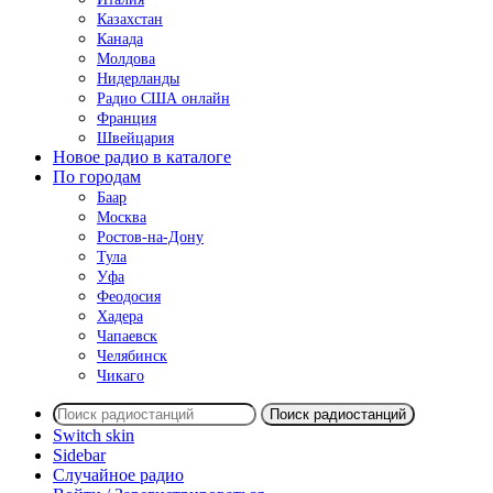
Казахстан
Канада
Молдова
Нидерланды
Радио США онлайн
Франция
Швейцария
Новое радио в каталоге
По городам
Баар
Москва
Ростов-на-Дону
Тула
Уфа
Феодосия
Хадера
Чапаевск
Челябинск
Чикаго
Поиск радиостанций
Switch skin
Sidebar
Случайное радио