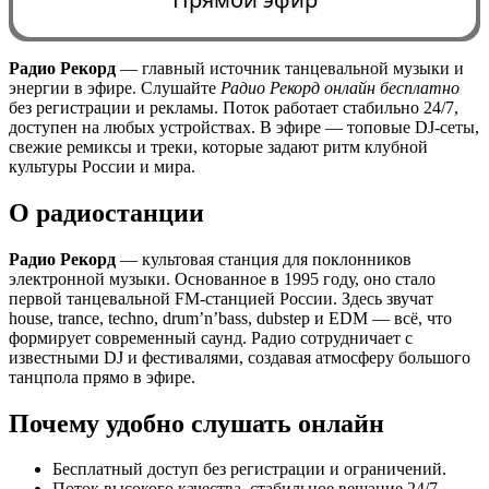
Радио Рекорд
— главный источник танцевальной музыки и
энергии в эфире. Слушайте
Радио Рекорд онлайн бесплатно
0:00
без регистрации и рекламы. Поток работает стабильно 24/7,
доступен на любых устройствах. В эфире — топовые DJ-сеты,
свежие ремиксы и треки, которые задают ритм клубной
культуры России и мира.
О радиостанции
Радио Рекорд
— культовая станция для поклонников
электронной музыки. Основанное в 1995 году, оно стало
первой танцевальной FM-станцией России. Здесь звучат
house, trance, techno, drum’n’bass, dubstep и EDM — всё, что
формирует современный саунд. Радио сотрудничает с
известными DJ и фестивалями, создавая атмосферу большого
танцпола прямо в эфире.
Почему удобно слушать онлайн
Бесплатный доступ без регистрации и ограничений.
Поток высокого качества, стабильное вещание 24/7.