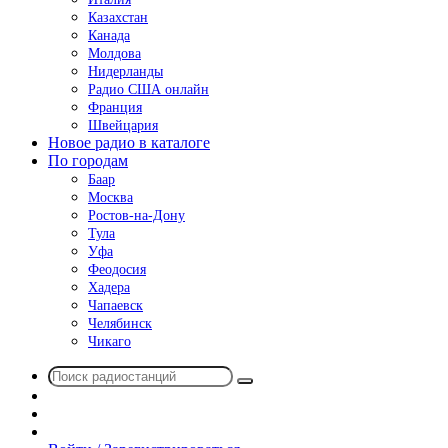
Казахстан
Канада
Молдова
Нидерланды
Радио США онлайн
Франция
Швейцария
Новое радио в каталоге
По городам
Баар
Москва
Ростов-на-Дону
Тула
Уфа
Феодосия
Хадера
Чапаевск
Челябинск
Чикаго
Поиск
Switch
радиостанций
skin
Sidebar
Случайное