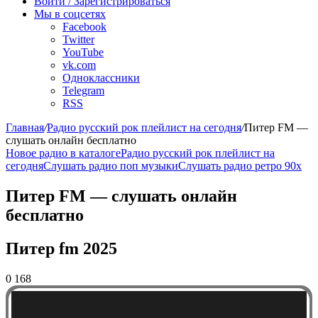
радио
Войти / Зарегистрироваться
Мы в соцсетях
Facebook
Twitter
YouTube
vk.com
Одноклассники
Telegram
RSS
Главная
/
Радио русский рок плейлист на сегодня
/
Питер FM —
слушать онлайн бесплатно
Новое радио в каталоге
Радио русский рок плейлист на
сегодня
Слушать радио поп музыки
Слушать радио ретро 90х
Питер FM — слушать онлайн
бесплатно
Питер fm 2025
0
168