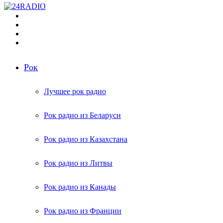
Меню
Поиск
радиостанций
Switch
skin
Войти
Рок
Лучшее рок радио
Рок радио из Беларуси
Рок радио из Казахстана
Рок радио из Литвы
Рок радио из Канады
Рок радио из Франции