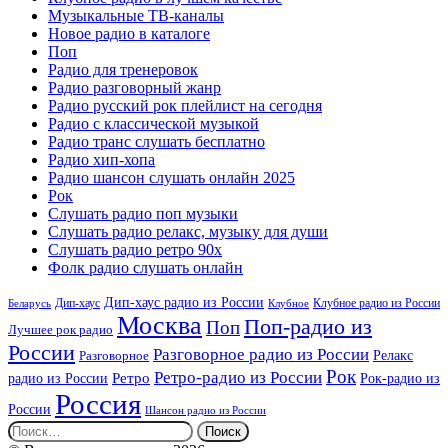
Музыкальные ТВ-каналы
Новое радио в каталоге
Поп
Радио для тренеровок
Радио разговорный жанр
Радио русский рок плейлист на сегодня
Радио с классической музыкой
Радио транс слушать бесплатно
Радио хип-хопа
Радио шансон слушать онлайн 2025
Рок
Слушать радио поп музыки
Слушать радио релакс, музыку для души
Слушать радио ретро 90х
Фолк радио слушать онлайн
Дип-хаус радио из России
Дип-хаус
Клубное радио из России
Беларусь
Клубное
Москва
Поп-радио из
Поп
Лучшее рок радио
России
Разговорное радио из России
Релакс
Разговорное
Рок
Ретро-радио из России
радио из России
Ретро
Рок-радио из
Россия
России
Шансон радио из России
Найти: