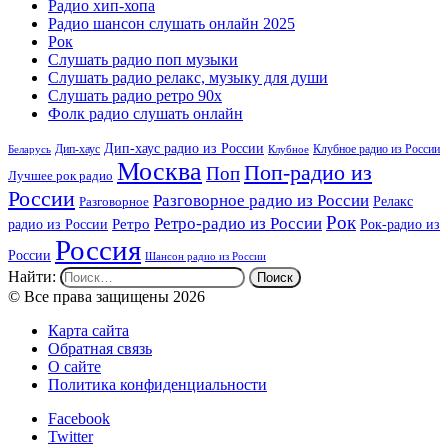
Радио хип-хопа
Радио шансон слушать онлайн 2025
Рок
Слушать радио поп музыки
Слушать радио релакс, музыку для души
Слушать радио ретро 90х
Фолк радио слушать онлайн
Дип-хаус радио из России
Дип-хаус
Клубное радио из России
Беларусь
Клубное
Москва
Поп-радио из
Поп
Лучшее рок радио
России
Разговорное радио из России
Релакс
Разговорное
Рок
Ретро-радио из России
радио из России
Ретро
Рок-радио из
Россия
России
Шансон радио из России
Найти:
© Все права защищены 2026
Карта сайта
Обратная связь
О сайте
Политика конфиденциальности
Facebook
Twitter