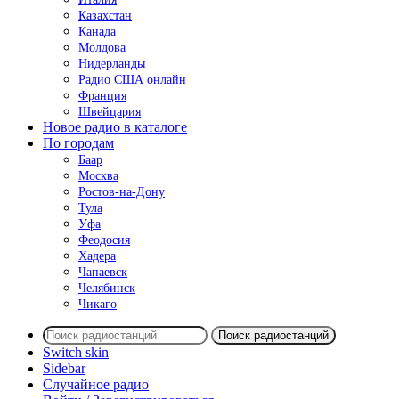
Казахстан
Канада
Молдова
Нидерланды
Радио США онлайн
Франция
Швейцария
Новое радио в каталоге
По городам
Баар
Москва
Ростов-на-Дону
Тула
Уфа
Феодосия
Хадера
Чапаевск
Челябинск
Чикаго
Поиск радиостанций
Switch skin
Sidebar
Случайное радио