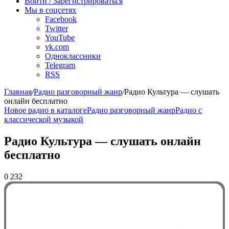
Войти / Зарегистрироваться
Мы в соцсетях
Facebook
Twitter
YouTube
vk.com
Одноклассники
Telegram
RSS
Главная
/
Радио разговорный жанр
/
Радио Культура — слушать
онлайн бесплатно
Новое радио в каталоге
Радио разговорный жанр
Радио с
классической музыкой
Радио Культура — слушать онлайн
бесплатно
0
232