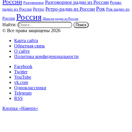
России
Разговорное радио из России
Релакс
Разговорное
Рок
Ретро-радио из России
радио из России
Ретро
Рок-радио из
Россия
России
Шансон радио из России
Найти:
© Все права защищены 2026
Карта сайта
Обратная связь
О сайте
Политика конфиденциальности
Facebook
Twitter
YouTube
vk.com
Одноклассники
Telegram
RSS
Кнопка «Наверх»