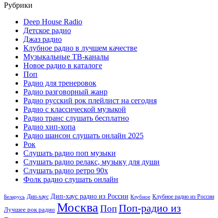
Рубрики
Deep House Radio
Детское радио
Джаз радио
Клубное радио в лучшем качестве
Музыкальные ТВ-каналы
Новое радио в каталоге
Поп
Радио для тренеровок
Радио разговорный жанр
Радио русский рок плейлист на сегодня
Радио с классической музыкой
Радио транс слушать бесплатно
Радио хип-хопа
Радио шансон слушать онлайн 2025
Рок
Слушать радио поп музыки
Слушать радио релакс, музыку для души
Слушать радио ретро 90х
Фолк радио слушать онлайн
Дип-хаус радио из России
Дип-хаус
Клубное радио из России
Беларусь
Клубное
Москва
Поп-радио из
Поп
Лучшее рок радио