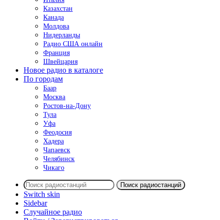
Казахстан
Канада
Молдова
Нидерланды
Радио США онлайн
Франция
Швейцария
Новое радио в каталоге
По городам
Баар
Москва
Ростов-на-Дону
Тула
Уфа
Феодосия
Хадера
Чапаевск
Челябинск
Чикаго
Поиск радиостанций
Switch skin
Sidebar
Случайное радио