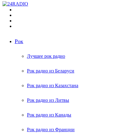
Меню
Поиск
радиостанций
Switch
skin
Войти
Рок
Лучшее рок радио
Рок радио из Беларуси
Рок радио из Казахстана
Рок радио из Литвы
Рок радио из Канады
Рок радио из Франции