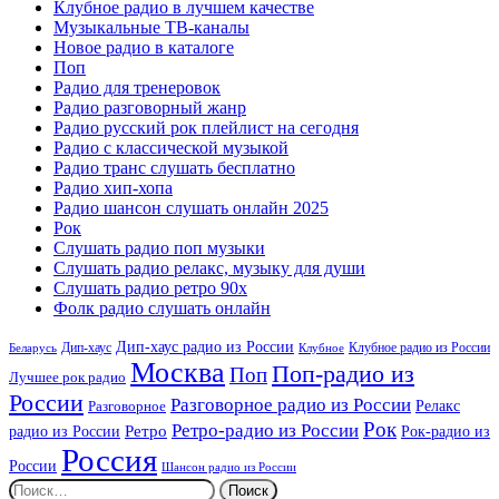
Клубное радио в лучшем качестве
Музыкальные ТВ-каналы
Новое радио в каталоге
Поп
Радио для тренеровок
Радио разговорный жанр
Радио русский рок плейлист на сегодня
Радио с классической музыкой
Радио транс слушать бесплатно
Радио хип-хопа
Радио шансон слушать онлайн 2025
Рок
Слушать радио поп музыки
Слушать радио релакс, музыку для души
Слушать радио ретро 90х
Фолк радио слушать онлайн
Дип-хаус радио из России
Дип-хаус
Клубное радио из России
Беларусь
Клубное
Москва
Поп-радио из
Поп
Лучшее рок радио
России
Разговорное радио из России
Релакс
Разговорное
Рок
Ретро-радио из России
радио из России
Ретро
Рок-радио из
Россия
России
Шансон радио из России
Найти: