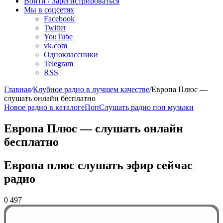
радио
Войти / Зарегистрироваться
Мы в соцсетях
Facebook
Twitter
YouTube
vk.com
Одноклассники
Telegram
RSS
Главная
/
Клубное радио в лучшем качестве
/
Европа Плюс —
слушать онлайн бесплатно
Новое радио в каталоге
Поп
Слушать радио поп музыки
Европа Плюс — слушать онлайн
бесплатно
Европа плюс слушать эфир сейчас
радио
0
497