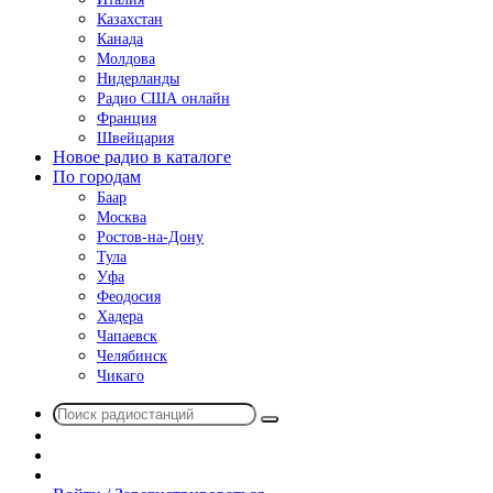
Казахстан
Канада
Молдова
Нидерланды
Радио США онлайн
Франция
Швейцария
Новое радио в каталоге
По городам
Баар
Москва
Ростов-на-Дону
Тула
Уфа
Феодосия
Хадера
Чапаевск
Челябинск
Чикаго
Поиск
Switch
радиостанций
skin
Sidebar
Случайное