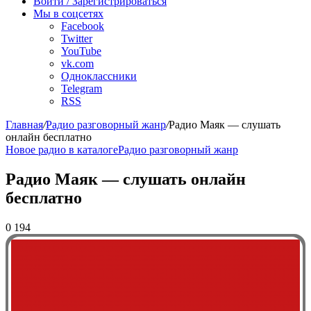
Войти / Зарегистрироваться
Мы в соцсетях
Facebook
Twitter
YouTube
vk.com
Одноклассники
Telegram
RSS
Главная
/
Радио разговорный жанр
/
Радио Маяк — слушать
онлайн бесплатно
Новое радио в каталоге
Радио разговорный жанр
Радио Маяк — слушать онлайн
бесплатно
0
194