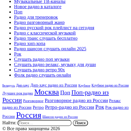
Музыкальные ТВ-каналы
Новое радио в каталоге
Поп
Радио для тренеровок
Радио разговорный жанр
Радио русский рок плейлист на сегодня
Радио с классической музыкой
Радио транс слушать бесплатно
Радио хип-хопа
Радио шансон слушать онлайн 2025
Рок
Слушать радио поп музыки
Слушать радио релакс, музыку для души
Слушать радио ретро 90х
Фолк радио слушать онлайн
Дип-хаус радио из России
Дип-хаус
Клубное радио из России
Беларусь
Клубное
Москва
Поп-радио из
Поп
Лучшее рок радио
России
Разговорное радио из России
Релакс
Разговорное
Рок
Ретро-радио из России
радио из России
Ретро
Рок-радио из
Россия
России
Шансон радио из России
Найти:
© Все права защищены 2026