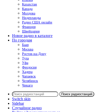
Казахстан
Канада
Молдова
Нидерланды
Радио США онлайн
Франция
Швейцария
Новое радио в каталоге
По городам
Баар
Москва
Ростов-на-Дону
Тула
Уфа
Феодосия
Хадера
Чапаевск
Челябинск
Чикаго
Поиск радиостанций
Switch skin
Sidebar
Случайное радио