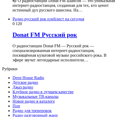
🎼 О радиостанции Donat FM Шансон — это уникальная
интернет-радиостанция, созданная для тех, кто ценит
истинный дух русского шансона. На…
Радио русский рок плейлист на сегодня
0
120
Donat FM Русский рок
О радиостанции Donat FM — Русский рок —
специализированная интернет-радиостанция,
посвящённая культовой музыке российского рока. В
эфире звучат легендарные исполнители…
Рубрики
Deep House Radio
Детское радио
Джаз радио
Клубное радио в лучшем качестве
Музыкальные ТВ-каналы
Новое радио в каталоге
Поп
Радио для тренеровок
Радио разговорный жанр