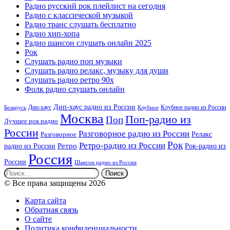
Радио русский рок плейлист на сегодня
Радио с классической музыкой
Радио транс слушать бесплатно
Радио хип-хопа
Радио шансон слушать онлайн 2025
Рок
Слушать радио поп музыки
Слушать радио релакс, музыку для души
Слушать радио ретро 90х
Фолк радио слушать онлайн
Дип-хаус радио из России
Дип-хаус
Клубное радио из России
Беларусь
Клубное
Москва
Поп-радио из
Поп
Лучшее рок радио
России
Разговорное радио из России
Релакс
Разговорное
Рок
Ретро-радио из России
радио из России
Ретро
Рок-радио из
Россия
России
Шансон радио из России
Найти:
© Все права защищены 2026
Карта сайта
Обратная связь
О сайте
Политика конфиденциальности