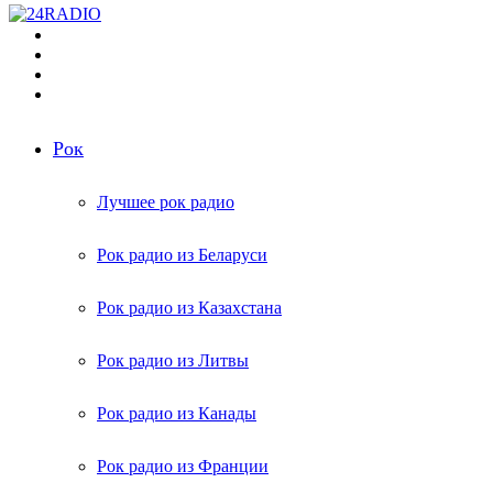
Меню
Поиск
радиостанций
Switch
skin
Войти
Рок
Лучшее рок радио
Рок радио из Беларуси
Рок радио из Казахстана
Рок радио из Литвы
Рок радио из Канады
Рок радио из Франции