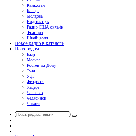
Казахстан
Канада
Молдова
Нидерланды
Радио США онлайн
Франция
Швейцария
Новое радио в каталоге
По городам
Баар
Москва
Ростов-на-Дону
Тула
Уфа
Феодосия
Хадера
Чапаевск
Челябинск
Чикаго
Поиск
Switch
радиостанций
skin
Sidebar
Случайное