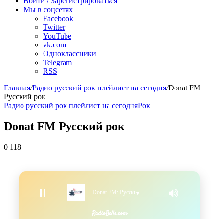
радио
Войти / Зарегистрироваться
Мы в соцсетях
Facebook
Twitter
YouTube
vk.com
Одноклассники
Telegram
RSS
Главная
/
Радио русский рок плейлист на сегодня
/
Donat FM
Русский рок
Радио русский рок плейлист на сегодня
Рок
Donat FM Русский рок
0
118
Donat FM: Русский рок
▼