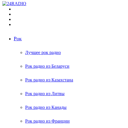
Меню
Поиск
радиостанций
Switch
skin
Войти
Рок
Лучшее рок радио
Рок радио из Беларуси
Рок радио из Казахстана
Рок радио из Литвы
Рок радио из Канады
Рок радио из Франции