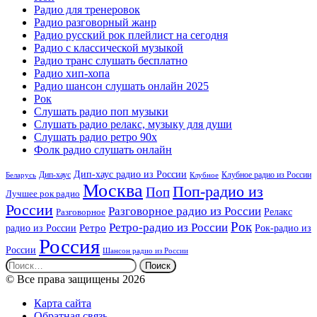
Радио для тренеровок
Радио разговорный жанр
Радио русский рок плейлист на сегодня
Радио с классической музыкой
Радио транс слушать бесплатно
Радио хип-хопа
Радио шансон слушать онлайн 2025
Рок
Слушать радио поп музыки
Слушать радио релакс, музыку для души
Слушать радио ретро 90х
Фолк радио слушать онлайн
Дип-хаус радио из России
Дип-хаус
Клубное радио из России
Беларусь
Клубное
Москва
Поп-радио из
Поп
Лучшее рок радио
России
Разговорное радио из России
Релакс
Разговорное
Рок
Ретро-радио из России
радио из России
Ретро
Рок-радио из
Россия
России
Шансон радио из России
Найти:
© Все права защищены 2026
Карта сайта
Обратная связь