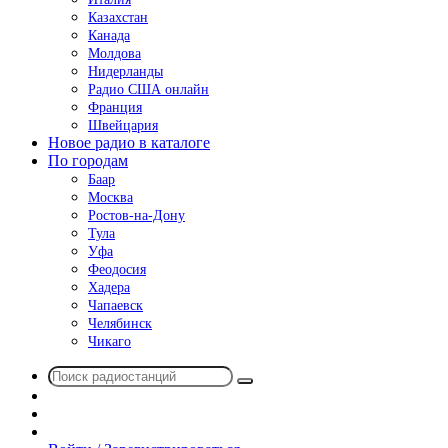
Казахстан
Канада
Молдова
Нидерланды
Радио США онлайн
Франция
Швейцария
Новое радио в каталоге
По городам
Баар
Москва
Ростов-на-Дону
Тула
Уфа
Феодосия
Хадера
Чапаевск
Челябинск
Чикаго
Поиск
Switch
радиостанций
skin
Sidebar
Случайное