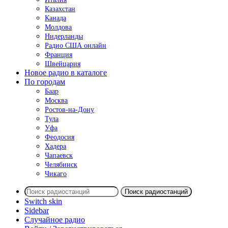
Казахстан
Канада
Молдова
Нидерланды
Радио США онлайн
Франция
Швейцария
Новое радио в каталоге
По городам
Баар
Москва
Ростов-на-Дону
Тула
Уфа
Феодосия
Хадера
Чапаевск
Челябинск
Чикаго
Поиск радиостанций
Switch skin
Sidebar
Случайное радио