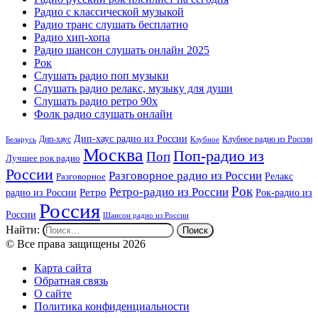
Радио с классической музыкой
Радио транс слушать бесплатно
Радио хип-хопа
Радио шансон слушать онлайн 2025
Рок
Слушать радио поп музыки
Слушать радио релакс, музыку для души
Слушать радио ретро 90х
Фолк радио слушать онлайн
Дип-хаус радио из России
Дип-хаус
Клубное радио из России
Беларусь
Клубное
Москва
Поп-радио из
Поп
Лучшее рок радио
России
Разговорное радио из России
Релакс
Разговорное
Рок
Ретро-радио из России
радио из России
Ретро
Рок-радио из
Россия
России
Шансон радио из России
Найти:
© Все права защищены 2026
Карта сайта
Обратная связь
О сайте
Политика конфиденциальности