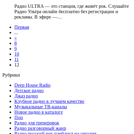
Радио ULTRA — это станция, где живёт рок. Слушайте
Радио Ультра онлайн бесплатно без регистрации и
рекламы. В эфире —…
Первая
...
«
8
9
10
11
12
Рубрики
Deep House Radio
Детское радио
Джаз радио
Клубное радио в лучшем качестве
Музыкальные ТВ-каналы
Новое радио в каталоге
Поп
Радио для тренеровок
Радио разговорный жанр
Радио русский рок плейлист на сегодня