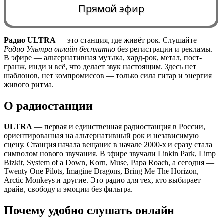
Прямой эфир
Радио ULTRA
— это станция, где живёт рок. Слушайте
Радио Ультра онлайн бесплатно
без регистрации и рекламы.
0:00
В эфире — альтернативная музыка, хард-рок, метал, пост-
гранж, инди и всё, что делает звук настоящим. Здесь нет
шаблонов, нет компромиссов — только сила гитар и энергия
живого ритма.
О радиостанции
ULTRA
— первая и единственная радиостанция в России,
ориентированная на альтернативный рок и независимую
сцену. Станция начала вещание в начале 2000-х и сразу стала
символом нового звучания. В эфире звучали Linkin Park, Limp
Bizkit, System of a Down, Korn, Muse, Papa Roach, а сегодня —
Twenty One Pilots, Imagine Dragons, Bring Me The Horizon,
Arctic Monkeys и другие. Это радио для тех, кто выбирает
драйв, свободу и эмоции без фильтра.
Почему удобно слушать онлайн