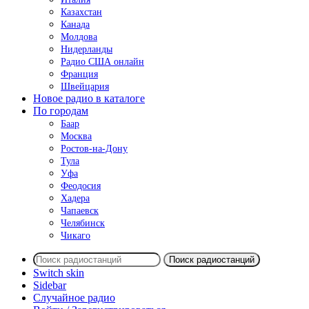
Казахстан
Канада
Молдова
Нидерланды
Радио США онлайн
Франция
Швейцария
Новое радио в каталоге
По городам
Баар
Москва
Ростов-на-Дону
Тула
Уфа
Феодосия
Хадера
Чапаевск
Челябинск
Чикаго
Поиск радиостанций
Switch skin
Sidebar
Случайное радио