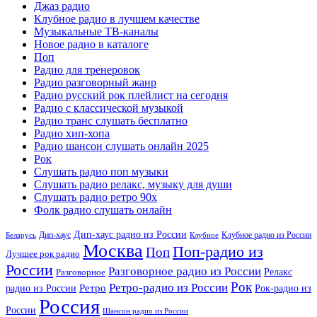
Джаз радио
Клубное радио в лучшем качестве
Музыкальные ТВ-каналы
Новое радио в каталоге
Поп
Радио для тренеровок
Радио разговорный жанр
Радио русский рок плейлист на сегодня
Радио с классической музыкой
Радио транс слушать бесплатно
Радио хип-хопа
Радио шансон слушать онлайн 2025
Рок
Слушать радио поп музыки
Слушать радио релакс, музыку для души
Слушать радио ретро 90х
Фолк радио слушать онлайн
Дип-хаус радио из России
Дип-хаус
Клубное радио из России
Беларусь
Клубное
Москва
Поп-радио из
Поп
Лучшее рок радио
России
Разговорное радио из России
Релакс
Разговорное
Рок
Ретро-радио из России
радио из России
Ретро
Рок-радио из
Россия
России
Шансон радио из России