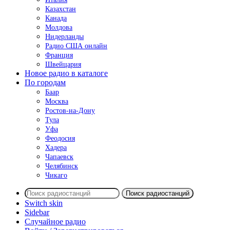
Казахстан
Канада
Молдова
Нидерланды
Радио США онлайн
Франция
Швейцария
Новое радио в каталоге
По городам
Баар
Москва
Ростов-на-Дону
Тула
Уфа
Феодосия
Хадера
Чапаевск
Челябинск
Чикаго
Поиск радиостанций
Switch skin
Sidebar
Случайное радио