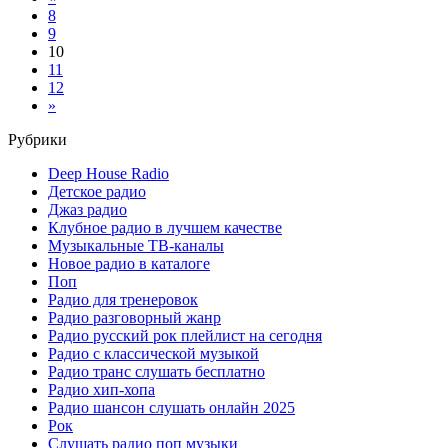
8
9
10
11
12
»
Рубрики
Deep House Radio
Детское радио
Джаз радио
Клубное радио в лучшем качестве
Музыкальные ТВ-каналы
Новое радио в каталоге
Поп
Радио для тренеровок
Радио разговорный жанр
Радио русский рок плейлист на сегодня
Радио с классической музыкой
Радио транс слушать бесплатно
Радио хип-хопа
Радио шансон слушать онлайн 2025
Рок
Слушать радио поп музыки