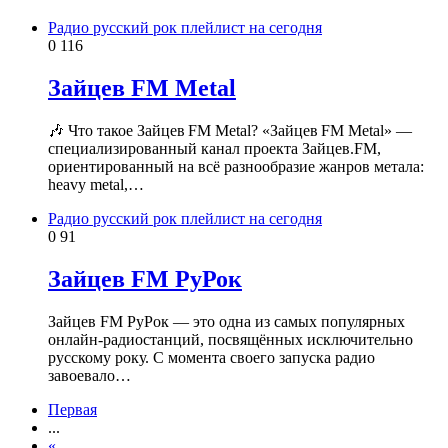
Радио русский рок плейлист на сегодня
0
116
Зайцев FM Metal
🎶 Что такое Зайцев FM Metal? «Зайцев FM Metal» —
специализированный канал проекта Зайцев.FM,
ориентированный на всё разнообразие жанров метала:
heavy metal,…
Радио русский рок плейлист на сегодня
0
91
Зайцев FM РуРок
Зайцев FM РуРок — это одна из самых популярных
онлайн-радиостанций, посвящённых исключительно
русскому року. С момента своего запуска радио
завоевало…
Первая
...
«