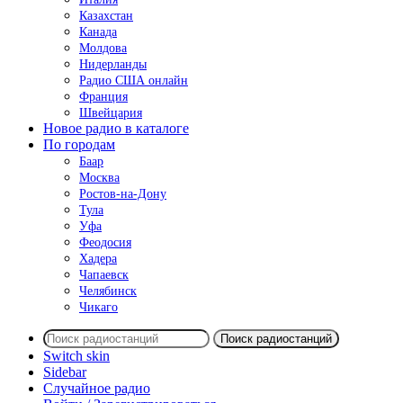
Казахстан
Канада
Молдова
Нидерланды
Радио США онлайн
Франция
Швейцария
Новое радио в каталоге
По городам
Баар
Москва
Ростов-на-Дону
Тула
Уфа
Феодосия
Хадера
Чапаевск
Челябинск
Чикаго
Поиск радиостанций
Switch skin
Sidebar
Случайное радио