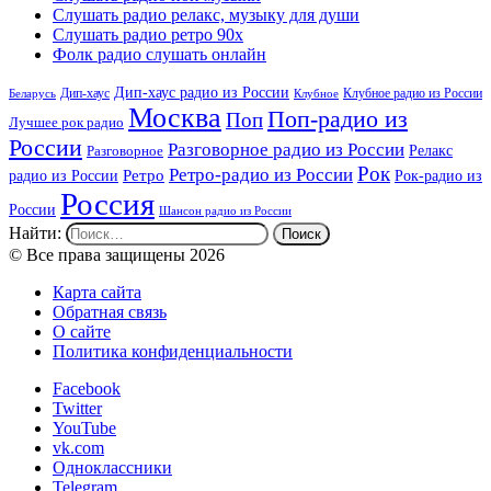
Слушать радио релакс, музыку для души
Слушать радио ретро 90х
Фолк радио слушать онлайн
Дип-хаус радио из России
Дип-хаус
Клубное радио из России
Беларусь
Клубное
Москва
Поп-радио из
Поп
Лучшее рок радио
России
Разговорное радио из России
Релакс
Разговорное
Рок
Ретро-радио из России
радио из России
Ретро
Рок-радио из
Россия
России
Шансон радио из России
Найти:
© Все права защищены 2026
Карта сайта
Обратная связь
О сайте
Политика конфиденциальности
Facebook
Twitter
YouTube
vk.com
Одноклассники
Telegram