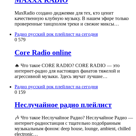
MaxRadio создано диджеями для тех, кто ценит
качественную клубную музыку. В нашем эфире только
проверенные танцполом треки и свежие миксы…
Радио русский рок плейлист на сегодня
0
579
Core Radio online
🔥 Что такое CORE RADIO? CORE RADIO — это
интернет-радио для настоящих фанатов тяжелой и
агрессивной музыки. Здесь звучат лучшие…
Радио русский рок плейлист на сегодня
0
159
Неслучайное радио плейлист
🎶 Что такое Неслучайное Радио? Неслучайное Радио —
интернет-радиостанция с тщательно подобранным
музыкальным фоном: deep house, lounge, ambient, chilled
electronic…