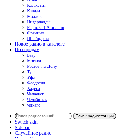
Казахстан
Канада
Молдова
Нидерланды
Радио США онлайн
Франция
Швейцария
Новое радио в каталоге
По городам
Баар
Москва
Ростов-на-Дону
Тула
Уфа
Феодосия
Хадера
Чапаевск
Челябинск
Чикаго
Поиск радиостанций
Switch skin
Sidebar
Случайное радио