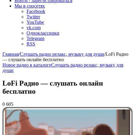
Войти / Зарегистрироваться
Мы в соцсетях
Facebook
Twitter
YouTube
vk.com
Одноклассники
Telegram
RSS
Главная
/
Слушать радио релакс, музыку для души
/
LoFi Радио
— слушать онлайн бесплатно
Новое радио в каталоге
Слушать радио релакс, музыку для
души
LoFi Радио — слушать онлайн
бесплатно
0
605