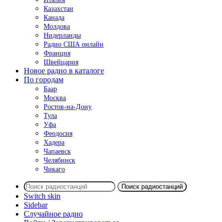
Казахстан
Канада
Молдова
Нидерланды
Радио США онлайн
Франция
Швейцария
Новое радио в каталоге
По городам
Баар
Москва
Ростов-на-Дону
Тула
Уфа
Феодосия
Хадера
Чапаевск
Челябинск
Чикаго
Поиск радиостанций
Switch skin
Sidebar
Случайное радио