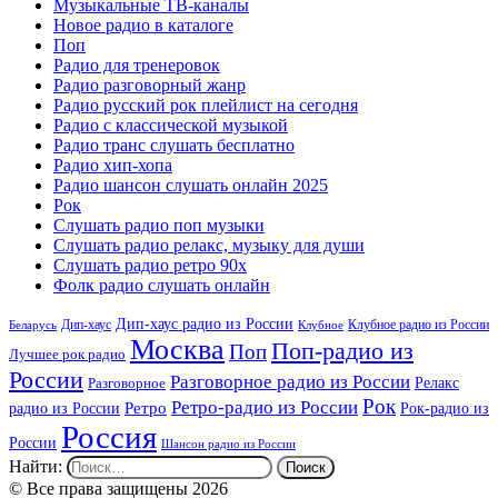
Музыкальные ТВ-каналы
Новое радио в каталоге
Поп
Радио для тренеровок
Радио разговорный жанр
Радио русский рок плейлист на сегодня
Радио с классической музыкой
Радио транс слушать бесплатно
Радио хип-хопа
Радио шансон слушать онлайн 2025
Рок
Слушать радио поп музыки
Слушать радио релакс, музыку для души
Слушать радио ретро 90х
Фолк радио слушать онлайн
Дип-хаус радио из России
Дип-хаус
Клубное радио из России
Беларусь
Клубное
Москва
Поп-радио из
Поп
Лучшее рок радио
России
Разговорное радио из России
Релакс
Разговорное
Рок
Ретро-радио из России
радио из России
Ретро
Рок-радио из
Россия
России
Шансон радио из России
Найти:
© Все права защищены 2026