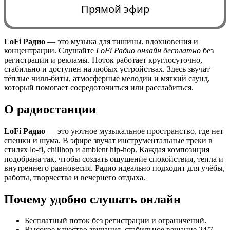
Прямой эфир
LoFi Радио
— это музыка для тишины, вдохновения и
концентрации. Слушайте
LoFi Радио онлайн бесплатно
без
0:00
регистрации и рекламы. Поток работает круглосуточно,
стабильно и доступен на любых устройствах. Здесь звучат
тёплые чилл-биты, атмосферные мелодии и мягкий саунд,
который помогает сосредоточиться или расслабиться.
О радиостанции
LoFi Радио
— это уютное музыкальное пространство, где нет
спешки и шума. В эфире звучат инструментальные треки в
стилях lo-fi, chillhop и ambient hip-hop. Каждая композиция
подобрана так, чтобы создать ощущение спокойствия, тепла и
внутреннего равновесия. Радио идеально подходит для учёбы,
работы, творчества и вечернего отдыха.
Почему удобно слушать онлайн
Бесплатный поток без регистрации и ограничений.
Высокое качество звучания, стабильное вещание 24/7.