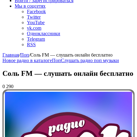
Войти / Зарегистрироваться
Мы в соцсетях
Facebook
Twitter
YouTube
vk.com
Одноклассники
Telegram
RSS
Главная
/
Поп
/
Соль FM — слушать онлайн бесплатно
Новое радио в каталоге
Поп
Слушать радио поп музыки
Соль FM — слушать онлайн бесплатно
0
290