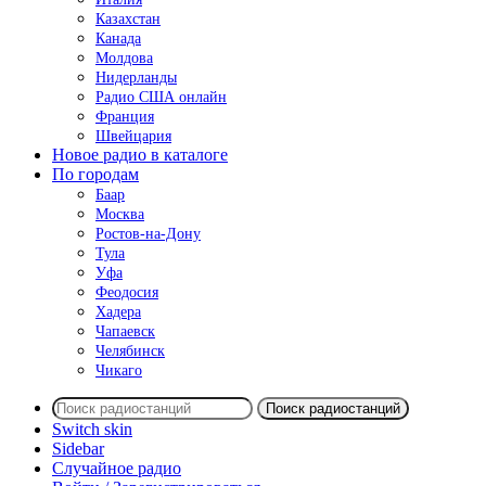
Казахстан
Канада
Молдова
Нидерланды
Радио США онлайн
Франция
Швейцария
Новое радио в каталоге
По городам
Баар
Москва
Ростов-на-Дону
Тула
Уфа
Феодосия
Хадера
Чапаевск
Челябинск
Чикаго
Поиск радиостанций
Switch skin
Sidebar
Случайное радио