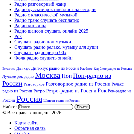
Радио разговорный жанр
Радио русский рок плейлист на сегодня
Радио с классической музыкой
Радио транс слушать бесплатно
Радио хип-хопа
Радио шансон слушать онлайн 2025
Рок
Слушать радио поп музыки
Слушать радио релакс, музыку для души
Слушать радио ретро 90х
Фолк радио слушать онлайн
Дип-хаус радио из России
Дип-хаус
Клубное радио из России
Беларусь
Клубное
Москва
Поп-радио из
Поп
Лучшее рок радио
России
Разговорное радио из России
Релакс
Разговорное
Рок
Ретро-радио из России
радио из России
Ретро
Рок-радио из
Россия
России
Шансон радио из России
Найти:
© Все права защищены 2026
Карта сайта
Обратная связь
О сайте