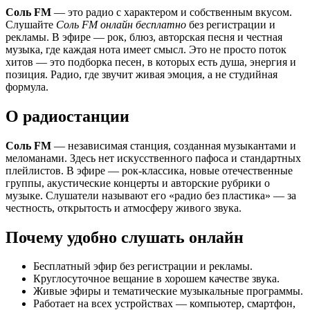
Соль FM
— это радио с характером и собственным вкусом.
Слушайте
Соль FM онлайн бесплатно
без регистрации и
0:00
рекламы. В эфире — рок, блюз, авторская песня и честная
музыка, где каждая нота имеет смысл. Это не просто поток
хитов — это подборка песен, в которых есть душа, энергия и
позиция. Радио, где звучит живая эмоция, а не студийная
формула.
О радиостанции
Соль FM
— независимая станция, созданная музыкантами и
меломанами. Здесь нет искусственного пафоса и стандартных
плейлистов. В эфире — рок-классика, новые отечественные
группы, акустические концерты и авторские рубрики о
музыке. Слушатели называют его «радио без пластика» — за
честность, открытость и атмосферу живого звука.
Почему удобно слушать онлайн
Бесплатный эфир без регистрации и рекламы.
Круглосуточное вещание в хорошем качестве звука.
Живые эфиры и тематические музыкальные программы.
Работает на всех устройствах — компьютер, смартфон,