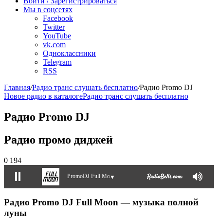
Войти / Зарегистрироваться
Мы в соцсетях
Facebook
Twitter
YouTube
vk.com
Одноклассники
Telegram
RSS
Главная
/
Радио транс слушать бесплатно
/
Радио Promo DJ
Новое радио в каталоге
Радио транс слушать бесплатно
Радио Promo DJ
Радио промо диджей
0
194
PromoDJ Full Moon
▼
Радио Promo DJ Full Moon — музыка полной
луны