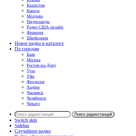
Казахстан
Канада
Молдова
Нидерланды
Радио США онлайн
Франция
Швейцария
Новое радио в каталоге
По городам
Баар
Москва
Ростов-на-Дону
Тула
Уфа
Феодосия
Хадера
Чапаевск
Челябинск
Чикаго
Поиск радиостанций
Switch skin
Sidebar
Случайное радио