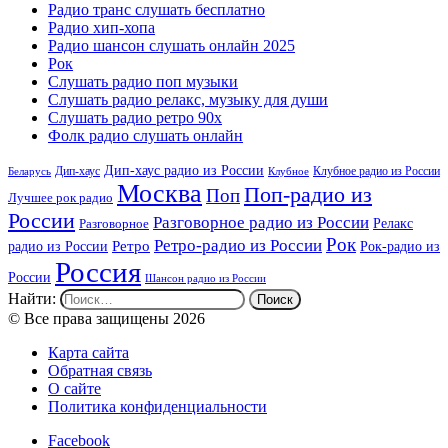
Радио транс слушать бесплатно
Радио хип-хопа
Радио шансон слушать онлайн 2025
Рок
Слушать радио поп музыки
Слушать радио релакс, музыку для души
Слушать радио ретро 90х
Фолк радио слушать онлайн
Дип-хаус радио из России
Дип-хаус
Клубное радио из России
Беларусь
Клубное
Москва
Поп-радио из
Поп
Лучшее рок радио
России
Разговорное радио из России
Релакс
Разговорное
Рок
Ретро-радио из России
радио из России
Ретро
Рок-радио из
Россия
России
Шансон радио из России
Найти:
© Все права защищены 2026
Карта сайта
Обратная связь
О сайте
Политика конфиденциальности
Facebook