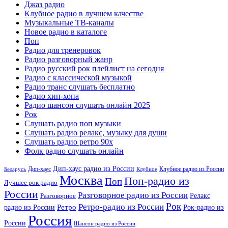
Джаз радио
Клубное радио в лучшем качестве
Музыкальные ТВ-каналы
Новое радио в каталоге
Поп
Радио для тренеровок
Радио разговорный жанр
Радио русский рок плейлист на сегодня
Радио с классической музыкой
Радио транс слушать бесплатно
Радио хип-хопа
Радио шансон слушать онлайн 2025
Рок
Слушать радио поп музыки
Слушать радио релакс, музыку для души
Слушать радио ретро 90х
Фолк радио слушать онлайн
Дип-хаус радио из России
Дип-хаус
Клубное радио из России
Беларусь
Клубное
Москва
Поп-радио из
Поп
Лучшее рок радио
России
Разговорное радио из России
Релакс
Разговорное
Рок
Ретро-радио из России
радио из России
Ретро
Рок-радио из
Россия
России
Шансон радио из России