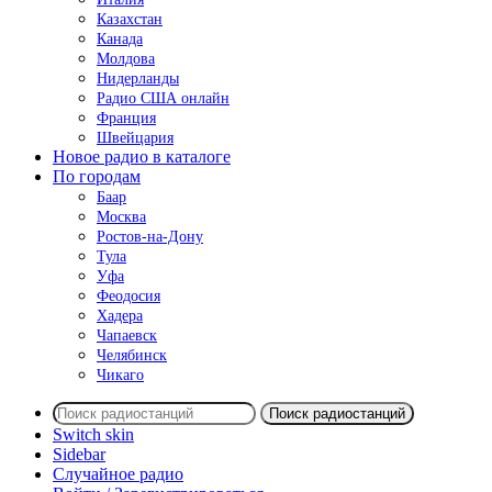
Казахстан
Канада
Молдова
Нидерланды
Радио США онлайн
Франция
Швейцария
Новое радио в каталоге
По городам
Баар
Москва
Ростов-на-Дону
Тула
Уфа
Феодосия
Хадера
Чапаевск
Челябинск
Чикаго
Поиск радиостанций
Switch skin
Sidebar
Случайное радио