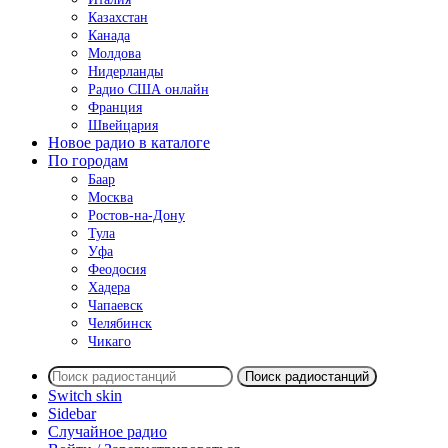
Казахстан
Канада
Молдова
Нидерланды
Радио США онлайн
Франция
Швейцария
Новое радио в каталоге
По городам
Баар
Москва
Ростов-на-Дону
Тула
Уфа
Феодосия
Хадера
Чапаевск
Челябинск
Чикаго
Поиск радиостанций
Switch skin
Sidebar
Случайное радио