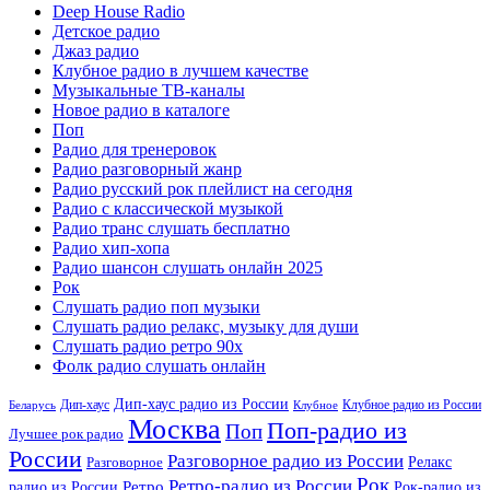
Deep House Radio
Детское радио
Джаз радио
Клубное радио в лучшем качестве
Музыкальные ТВ-каналы
Новое радио в каталоге
Поп
Радио для тренеровок
Радио разговорный жанр
Радио русский рок плейлист на сегодня
Радио с классической музыкой
Радио транс слушать бесплатно
Радио хип-хопа
Радио шансон слушать онлайн 2025
Рок
Слушать радио поп музыки
Слушать радио релакс, музыку для души
Слушать радио ретро 90х
Фолк радио слушать онлайн
Дип-хаус радио из России
Дип-хаус
Клубное радио из России
Беларусь
Клубное
Москва
Поп-радио из
Поп
Лучшее рок радио
России
Разговорное радио из России
Релакс
Разговорное
Рок
Ретро-радио из России
радио из России
Ретро
Рок-радио из