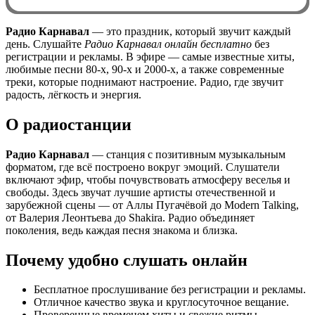
Радио Карнавал
— это праздник, который звучит каждый
день. Слушайте
Радио Карнавал онлайн бесплатно
без
0:00
регистрации и рекламы. В эфире — самые известные хиты,
любимые песни 80-х, 90-х и 2000-х, а также современные
треки, которые поднимают настроение. Радио, где звучит
радость, лёгкость и энергия.
О радиостанции
Радио Карнавал
— станция с позитивным музыкальным
форматом, где всё построено вокруг эмоций. Слушатели
включают эфир, чтобы почувствовать атмосферу веселья и
свободы. Здесь звучат лучшие артисты отечественной и
зарубежной сцены — от Аллы Пугачёвой до Modern Talking,
от Валерия Леонтьева до Shakira. Радио объединяет
поколения, ведь каждая песня знакома и близка.
Почему удобно слушать онлайн
Бесплатное прослушивание без регистрации и рекламы.
Отличное качество звука и круглосуточное вещание.
Проверенные временем хиты и свежие ритмы.