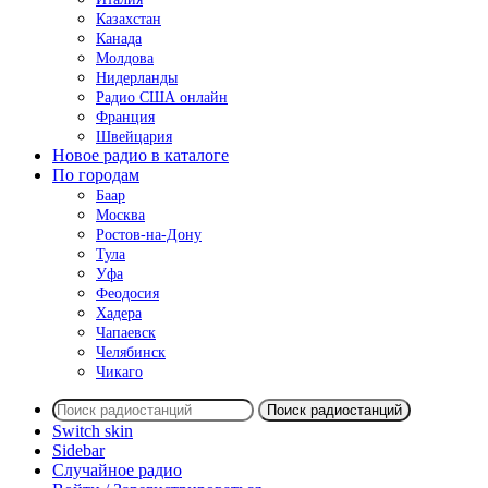
Казахстан
Канада
Молдова
Нидерланды
Радио США онлайн
Франция
Швейцария
Новое радио в каталоге
По городам
Баар
Москва
Ростов-на-Дону
Тула
Уфа
Феодосия
Хадера
Чапаевск
Челябинск
Чикаго
Поиск радиостанций
Switch skin
Sidebar
Случайное радио