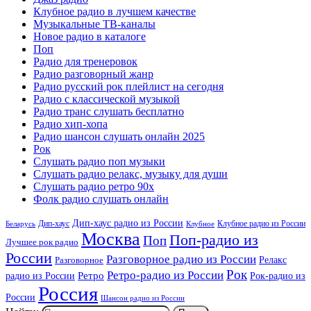
Клубное радио в лучшем качестве
Музыкальные ТВ-каналы
Новое радио в каталоге
Поп
Радио для тренеровок
Радио разговорный жанр
Радио русский рок плейлист на сегодня
Радио с классической музыкой
Радио транс слушать бесплатно
Радио хип-хопа
Радио шансон слушать онлайн 2025
Рок
Слушать радио поп музыки
Слушать радио релакс, музыку для души
Слушать радио ретро 90х
Фолк радио слушать онлайн
Дип-хаус радио из России
Дип-хаус
Клубное радио из России
Беларусь
Клубное
Москва
Поп-радио из
Поп
Лучшее рок радио
России
Разговорное радио из России
Релакс
Разговорное
Рок
Ретро-радио из России
радио из России
Ретро
Рок-радио из
Россия
России
Шансон радио из России