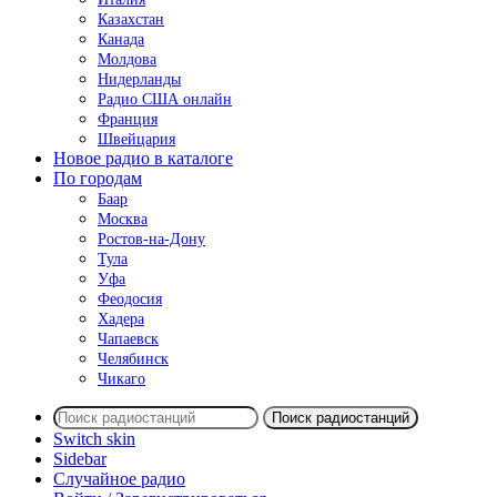
Казахстан
Канада
Молдова
Нидерланды
Радио США онлайн
Франция
Швейцария
Новое радио в каталоге
По городам
Баар
Москва
Ростов-на-Дону
Тула
Уфа
Феодосия
Хадера
Чапаевск
Челябинск
Чикаго
Поиск радиостанций
Switch skin
Sidebar
Случайное радио