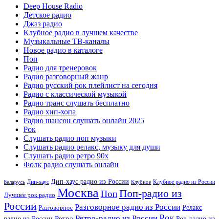
Deep House Radio
Детское радио
Джаз радио
Клубное радио в лучшем качестве
Музыкальные ТВ-каналы
Новое радио в каталоге
Поп
Радио для тренеровок
Радио разговорный жанр
Радио русский рок плейлист на сегодня
Радио с классической музыкой
Радио транс слушать бесплатно
Радио хип-хопа
Радио шансон слушать онлайн 2025
Рок
Слушать радио поп музыки
Слушать радио релакс, музыку для души
Слушать радио ретро 90х
Фолк радио слушать онлайн
Дип-хаус радио из России
Дип-хаус
Клубное радио из России
Беларусь
Клубное
Москва
Поп-радио из
Поп
Лучшее рок радио
России
Разговорное радио из России
Релакс
Разговорное
Рок
Ретро-радио из России
радио из России
Ретро
Рок-радио из