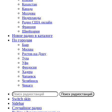
Казахстан
Канада
Молдова
Нидерланды
Радио США онлайн
Франция
Швейцария
Новое радио в каталоге
По городам
Баар
Москва
Ростов-на-Дону
Тула
Уфа
Феодосия
Хадера
Чапаевск
Челябинск
Чикаго
Поиск радиостанций
Switch skin
Sidebar
Случайное радио