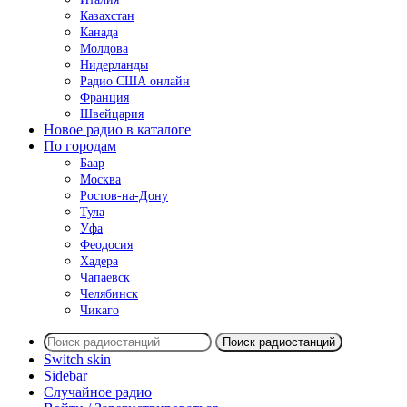
Казахстан
Канада
Молдова
Нидерланды
Радио США онлайн
Франция
Швейцария
Новое радио в каталоге
По городам
Баар
Москва
Ростов-на-Дону
Тула
Уфа
Феодосия
Хадера
Чапаевск
Челябинск
Чикаго
Поиск радиостанций
Switch skin
Sidebar
Случайное радио