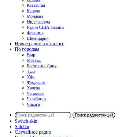
Казахстан
Канада
Молдова
Нидерланды
Радио США онлайн
Франция
Швейцария
Новое радио в каталоге
По городам
Баар
Москва
Ростов-на-Дону
Тула
Уфа
Феодосия
Хадера
Чапаевск
Челябинск
Чикаго
Поиск радиостанций
Switch skin
Sidebar
Случайное радио