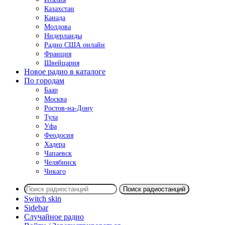
Казахстан
Канада
Молдова
Нидерланды
Радио США онлайн
Франция
Швейцария
Новое радио в каталоге
По городам
Баар
Москва
Ростов-на-Дону
Тула
Уфа
Феодосия
Хадера
Чапаевск
Челябинск
Чикаго
Поиск радиостанций
Switch skin
Sidebar
Случайное радио