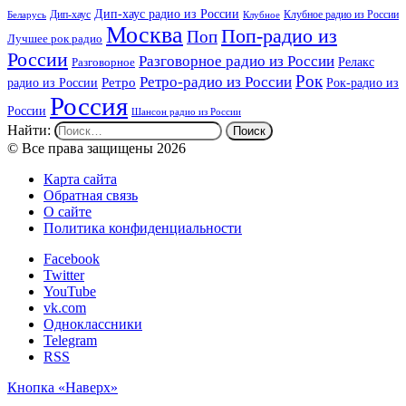
Дип-хаус радио из России
Дип-хаус
Клубное радио из России
Беларусь
Клубное
Москва
Поп-радио из
Поп
Лучшее рок радио
России
Разговорное радио из России
Релакс
Разговорное
Рок
Ретро-радио из России
радио из России
Ретро
Рок-радио из
Россия
России
Шансон радио из России
Найти:
© Все права защищены 2026
Карта сайта
Обратная связь
О сайте
Политика конфиденциальности
Facebook
Twitter
YouTube
vk.com
Одноклассники
Telegram
RSS
Кнопка «Наверх»