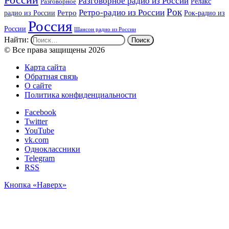
России
Разговорное радио из России
Релакс
Разговорное
Рок
Ретро-радио из России
радио из России
Ретро
Рок-радио из
Россия
России
Шансон радио из России
Найти:
© Все права защищены 2026
Карта сайта
Обратная связь
О сайте
Политика конфиденциальности
Facebook
Twitter
YouTube
vk.com
Одноклассники
Telegram
RSS
Кнопка «Наверх»