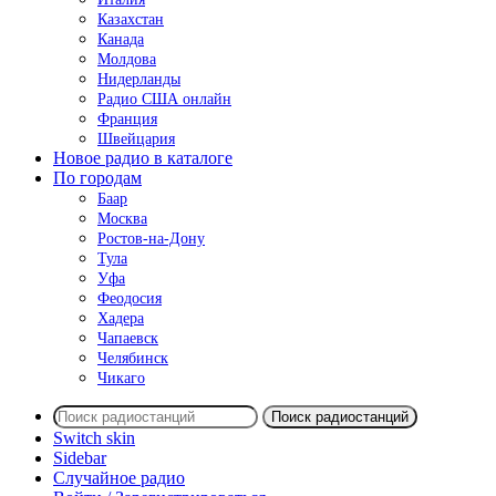
Казахстан
Канада
Молдова
Нидерланды
Радио США онлайн
Франция
Швейцария
Новое радио в каталоге
По городам
Баар
Москва
Ростов-на-Дону
Тула
Уфа
Феодосия
Хадера
Чапаевск
Челябинск
Чикаго
Поиск радиостанций
Switch skin
Sidebar
Случайное радио