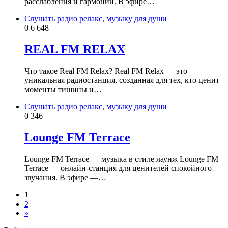
расслабления и гармонии. В эфире…
Слушать радио релакс, музыку для души
0
6 648
REAL FM RELAX
Что такое Real FM Relax? Real FM Relax — это
уникальная радиостанция, созданная для тех, кто ценит
моменты тишины и…
Слушать радио релакс, музыку для души
0
346
Lounge FM Terrace
Lounge FM Terrace — музыка в стиле лаунж Lounge FM
Terrace — онлайн‑станция для ценителей спокойного
звучания. В эфире —…
1
2
»