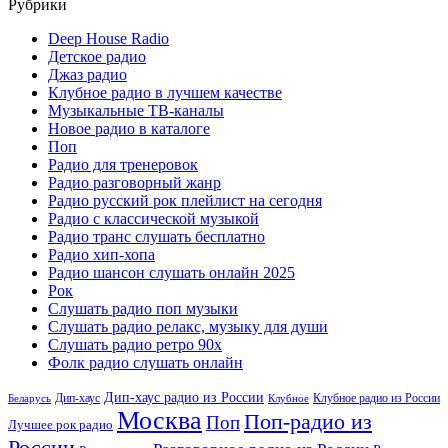
Рубрики
Deep House Radio
Детское радио
Джаз радио
Клубное радио в лучшем качестве
Музыкальные ТВ-каналы
Новое радио в каталоге
Поп
Радио для тренеровок
Радио разговорный жанр
Радио русский рок плейлист на сегодня
Радио с классической музыкой
Радио транс слушать бесплатно
Радио хип-хопа
Радио шансон слушать онлайн 2025
Рок
Слушать радио поп музыки
Слушать радио релакс, музыку для души
Слушать радио ретро 90х
Фолк радио слушать онлайн
Дип-хаус радио из России
Дип-хаус
Клубное радио из России
Беларусь
Клубное
Москва
Поп-радио из
Поп
Лучшее рок радио