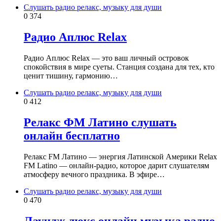
Слушать радио релакс, музыку для души
0
374
Радио Аплюс Relax
Радио Аплюс Relax — это ваш личный островок
спокойствия в мире суеты. Станция создана для тех, кто
ценит тишину, гармонию…
Слушать радио релакс, музыку для души
0
412
Релакс ФМ Латино слушать
онлайн бесплатно
Релакс FM Латино — энергия Латинской Америки Relax
FM Latino — онлайн‑радио, которое дарит слушателям
атмосферу вечного праздника. В эфире…
Слушать радио релакс, музыку для души
0
470
Лаундж люкс онлайн музыка радио