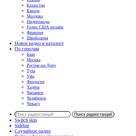
Казахстан
Канада
Молдова
Нидерланды
Радио США онлайн
Франция
Швейцария
Новое радио в каталоге
По городам
Баар
Москва
Ростов-на-Дону
Тула
Уфа
Феодосия
Хадера
Чапаевск
Челябинск
Чикаго
Поиск радиостанций
Switch skin
Sidebar
Случайное радио