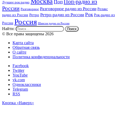
Москва
Поп-радио из
Поп
Лучшее рок радио
России
Разговорное радио из России
Релакс
Разговорное
Рок
Ретро-радио из России
радио из России
Ретро
Рок-радио из
Россия
России
Шансон радио из России
Найти:
© Все права защищены 2026
Карта сайта
Обратная связь
О сайте
Политика конфиденциальности
Facebook
Twitter
YouTube
vk.com
Одноклассники
Telegram
RSS
Кнопка «Наверх»