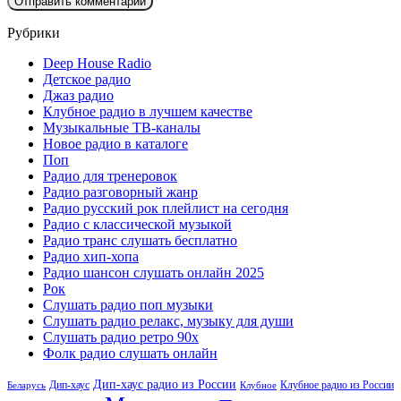
Рубрики
Deep House Radio
Детское радио
Джаз радио
Клубное радио в лучшем качестве
Музыкальные ТВ-каналы
Новое радио в каталоге
Поп
Радио для тренеровок
Радио разговорный жанр
Радио русский рок плейлист на сегодня
Радио с классической музыкой
Радио транс слушать бесплатно
Радио хип-хопа
Радио шансон слушать онлайн 2025
Рок
Слушать радио поп музыки
Слушать радио релакс, музыку для души
Слушать радио ретро 90х
Фолк радио слушать онлайн
Дип-хаус радио из России
Дип-хаус
Клубное радио из России
Беларусь
Клубное