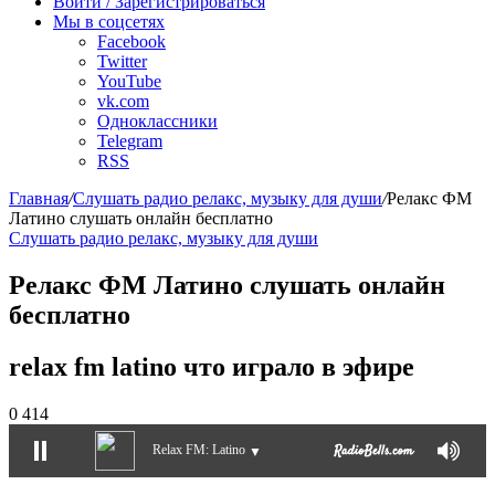
Войти / Зарегистрироваться
Мы в соцсетях
Facebook
Twitter
YouTube
vk.com
Одноклассники
Telegram
RSS
Главная
/
Слушать радио релакс, музыку для души
/
Релакс ФМ
Латино слушать онлайн бесплатно
Слушать радио релакс, музыку для души
Релакс ФМ Латино слушать онлайн
бесплатно
relax fm latino что играло в эфире
0
414
Relax FM: Latino
▼