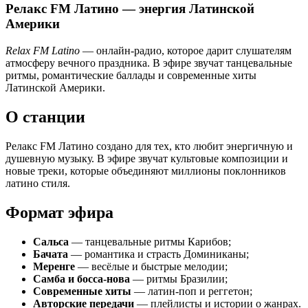
Релакс FM Латино — энергия Латинской
Америки
Relax FM Latino
— онлайн‑радио, которое дарит слушателям
атмосферу вечного праздника. В эфире звучат танцевальные
ритмы, романтические баллады и современные хиты
Латинской Америки.
О станции
Релакс FM Латино создано для тех, кто любит энергичную и
душевную музыку. В эфире звучат культовые композиции и
новые треки, которые объединяют миллионы поклонников
латино стиля.
Формат эфира
Сальса
— танцевальные ритмы Карибов;
Бачата
— романтика и страсть Доминиканы;
Меренге
— весёлые и быстрые мелодии;
Самба и босса‑нова
— ритмы Бразилии;
Современные хиты
— латин‑поп и реггетон;
Авторские передачи
— плейлисты и истории о жанрах.