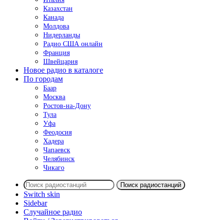
Казахстан
Канада
Молдова
Нидерланды
Радио США онлайн
Франция
Швейцария
Новое радио в каталоге
По городам
Баар
Москва
Ростов-на-Дону
Тула
Уфа
Феодосия
Хадера
Чапаевск
Челябинск
Чикаго
Поиск радиостанций
Switch skin
Sidebar
Случайное радио