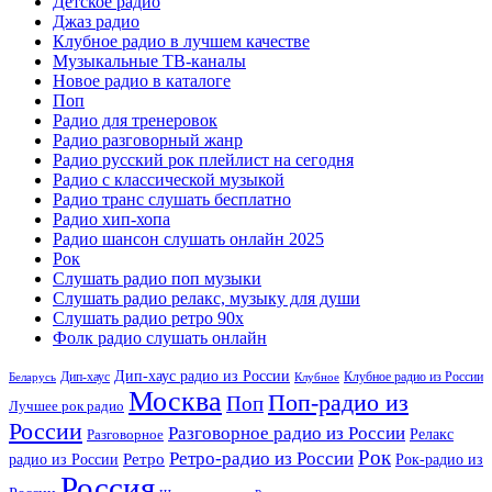
Детское радио
Джаз радио
Клубное радио в лучшем качестве
Музыкальные ТВ-каналы
Новое радио в каталоге
Поп
Радио для тренеровок
Радио разговорный жанр
Радио русский рок плейлист на сегодня
Радио с классической музыкой
Радио транс слушать бесплатно
Радио хип-хопа
Радио шансон слушать онлайн 2025
Рок
Слушать радио поп музыки
Слушать радио релакс, музыку для души
Слушать радио ретро 90х
Фолк радио слушать онлайн
Дип-хаус радио из России
Дип-хаус
Клубное радио из России
Беларусь
Клубное
Москва
Поп-радио из
Поп
Лучшее рок радио
России
Разговорное радио из России
Релакс
Разговорное
Рок
Ретро-радио из России
радио из России
Ретро
Рок-радио из
Россия