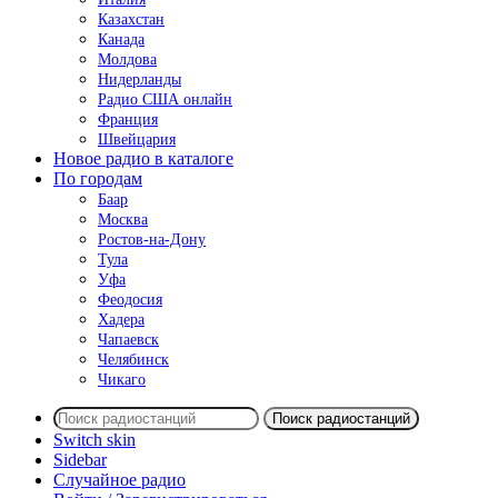
Казахстан
Канада
Молдова
Нидерланды
Радио США онлайн
Франция
Швейцария
Новое радио в каталоге
По городам
Баар
Москва
Ростов-на-Дону
Тула
Уфа
Феодосия
Хадера
Чапаевск
Челябинск
Чикаго
Поиск радиостанций
Switch skin
Sidebar
Случайное радио