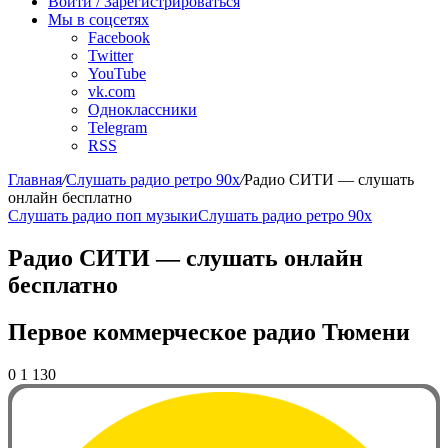
Войти / Зарегистрироваться
Мы в соцсетях
Facebook
Twitter
YouTube
vk.com
Одноклассники
Telegram
RSS
Главная
/
Слушать радио ретро 90х
/
Радио СИТИ — слушать
онлайн бесплатно
Слушать радио поп музыки
Слушать радио ретро 90х
Радио СИТИ — слушать онлайн
бесплатно
Первое коммерческое радио Тюмени
0
1 130