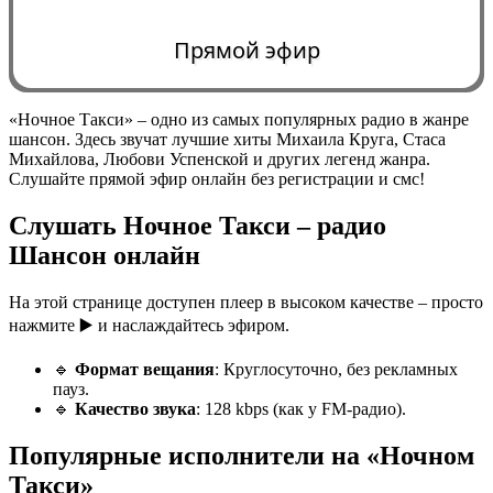
Прямой эфир
«Ночное Такси»
– одно из самых популярных радио в жанре
шансон. Здесь звучат
лучшие хиты
Михаила Круга, Стаса
0:00
Михайлова, Любови Успенской и других легенд жанра.
Слушайте
прямой эфир онлайн
без регистрации и смс!
Слушать Ночное Такси – радио
Шансон онлайн
На этой странице доступен
плеер в высоком качестве
– просто
нажмите ▶️ и наслаждайтесь эфиром.
🔹
Формат вещания
: Круглосуточно, без рекламных
пауз.
🔹
Качество звука
: 128 kbps (как у FM-радио).
Популярные исполнители на «Ночном
Такси»