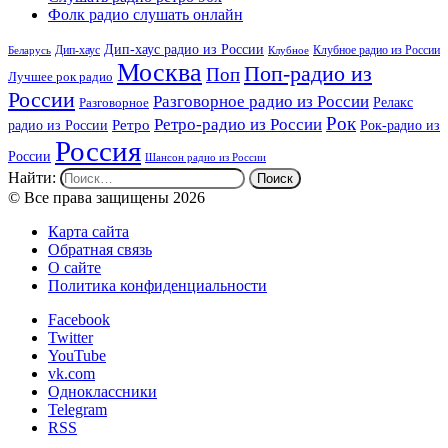
Фолк радио слушать онлайн
Дип-хаус радио из России
Дип-хаус
Клубное радио из России
Беларусь
Клубное
Москва
Поп-радио из
Поп
Лучшее рок радио
России
Разговорное радио из России
Релакс
Разговорное
Рок
Ретро-радио из России
радио из России
Ретро
Рок-радио из
Россия
России
Шансон радио из России
Найти:
© Все права защищены 2026
Карта сайта
Обратная связь
О сайте
Политика конфиденциальности
Facebook
Twitter
YouTube
vk.com
Одноклассники
Telegram
RSS