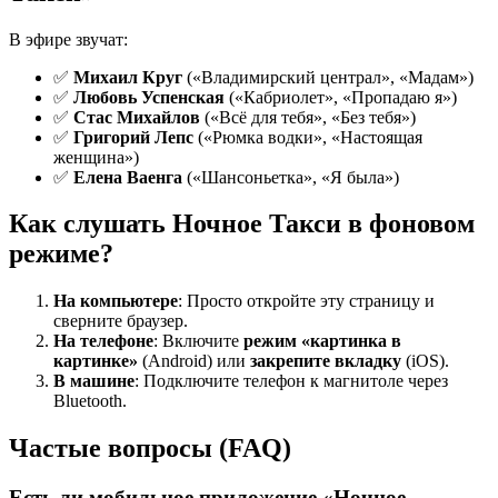
В эфире звучат:
✅
Михаил Круг
(«Владимирский централ», «Мадам»)
✅
Любовь Успенская
(«Кабриолет», «Пропадаю я»)
✅
Стас Михайлов
(«Всё для тебя», «Без тебя»)
✅
Григорий Лепс
(«Рюмка водки», «Настоящая
женщина»)
✅
Елена Ваенга
(«Шансоньетка», «Я была»)
Как слушать Ночное Такси в фоновом
режиме?
На компьютере
: Просто откройте эту страницу и
сверните браузер.
На телефоне
: Включите
режим «картинка в
картинке»
(Android) или
закрепите вкладку
(iOS).
В машине
: Подключите телефон к магнитоле через
Bluetooth.
Частые вопросы (FAQ)
Есть ли мобильное приложение «Ночное