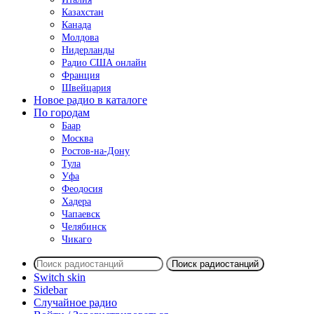
Казахстан
Канада
Молдова
Нидерланды
Радио США онлайн
Франция
Швейцария
Новое радио в каталоге
По городам
Баар
Москва
Ростов-на-Дону
Тула
Уфа
Феодосия
Хадера
Чапаевск
Челябинск
Чикаго
Поиск радиостанций
Switch skin
Sidebar
Случайное радио