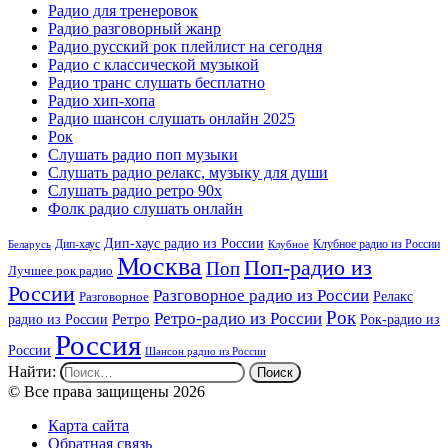
Радио для тренеровок
Радио разговорный жанр
Радио русский рок плейлист на сегодня
Радио с классической музыкой
Радио транс слушать бесплатно
Радио хип-хопа
Радио шансон слушать онлайн 2025
Рок
Слушать радио поп музыки
Слушать радио релакс, музыку для души
Слушать радио ретро 90х
Фолк радио слушать онлайн
Дип-хаус радио из России
Дип-хаус
Клубное радио из России
Беларусь
Клубное
Москва
Поп-радио из
Поп
Лучшее рок радио
России
Разговорное радио из России
Релакс
Разговорное
Рок
Ретро-радио из России
радио из России
Ретро
Рок-радио из
Россия
России
Шансон радио из России
Найти:
© Все права защищены 2026
Карта сайта
Обратная связь