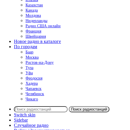
Казахстан
Канада
Молдова
Нидерланды
Радио США онлайн
Франция
Швейцария
Новое радио в каталоге
По городам
Баар
Москва
Ростов-на-Дону
Тула
Уфа
Феодосия
Хадера
Чапаевск
Челябинск
Чикаго
Поиск радиостанций
Switch skin
Sidebar
Случайное радио