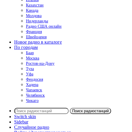
Казахстан
Канада
Молдова
Нидерланды
Радио США онлайн
Франция
Швейцария
Новое радио в каталоге
По городам
Баар
Москва
Ростов-на-Дону
Тула
Уфа
Феодосия
Хадера
Чапаевск
Челябинск
Чикаго
Поиск радиостанций
Switch skin
Sidebar
Случайное радио