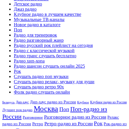
Детское радио
Джаз радио
Клубное радио в лучшем качестве
Музыкальные ТВ-каналы
Новое радио в каталоге
Поп
Радио для тренеровок
Радио разговорный жанр
Радио русский рок плейлист на сегодня
Радио с классической музыкой
Радио транс слушать бесплатно
Радио хип-хопа
Радио шансон слушать онлайн 2025
Рок
Слушать радио поп музыки
Слушать радио релакс, музыку для души
Слушать радио ретро 90х
Фолк радио слушать онлайн
Дип-хаус радио из России
Дип-хаус
Клубное радио из России
Беларусь
Клубное
Москва
Поп-радио из
Поп
Лучшее рок радио
России
Разговорное радио из России
Релакс
Разговорное
Рок
Ретро-радио из России
радио из России
Ретро
Рок-радио из