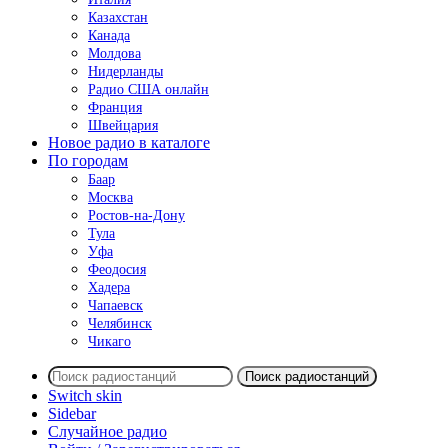
Казахстан
Канада
Молдова
Нидерланды
Радио США онлайн
Франция
Швейцария
Новое радио в каталоге
По городам
Баар
Москва
Ростов-на-Дону
Тула
Уфа
Феодосия
Хадера
Чапаевск
Челябинск
Чикаго
Поиск радиостанций
Switch skin
Sidebar
Случайное радио